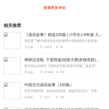
查看更多评论
相关推荐
《成语故事》精选100篇 | 小学生1-6年级 儿童课外读物
成语是了解中国传统文化的桥梁中国的成语大多来源于寓言神话、历史典故、民间故事，这些形式短小的固定词组承载着许多的传统文化。孩子通过学习成语，能够了解到中国的历史...
3.94万
90
儿童
神探迈克狐· 千面怪盗|侦探大赛|灰狼危机|多多罗
新专辑点击收听《神探迈克狐·怪盗归来篇｜多多罗》！！！>>>点击进入主播橱窗购买《神探迈克狐》系列图书吧!<<<多多罗故事【点击前往】收听多多罗其他好玩有趣的故...
24.66亿
834
儿童
中国古代成语故事（100集）
声音平静舒缓，表达知性舒适，典故详实充分，字幕工整规范，生僻字校准精确，适合当作少儿教材使用。
3117
101
历史