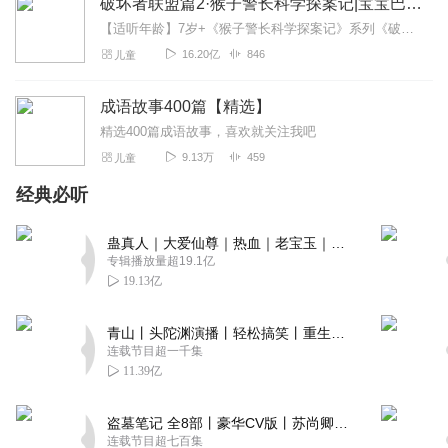
破坏者联盟篇2·猴子警长科学探案记|宝宝巴士故事
【适听年龄】7岁+《猴子警长科学探案记》系列《破坏者联盟篇1·猴子警长科学探案记》>>>《破坏者联盟篇2·猴子警长科学探案记》>>>《破坏者联盟篇3·猴子警长科...
16.20亿
846
儿童
成语故事400篇【精选】
精选400篇成语故事，喜欢就关注我吧
9.13万
459
儿童
经典必听
蛊真人｜大爱仙尊｜热血｜老宝玉｜多人VIP免费有声剧
专辑播放量超19.1亿
19.13亿
青山丨头陀渊演播丨轻松搞笑丨重生穿越丨古代权谋丨VIP免费 | 多人有声剧
连载节目超一千集
11.39亿
盗墓笔记 全8部丨豪华CV版丨苏尚卿&边江 领衔 多人有声剧丨冠声文化丨南派三叔
连载节目超七百集