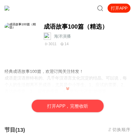
打开APP
成语故事100篇（精选）
海洋演播
3011
14
经典成语故事100篇，欢迎订阅关注转发！
成语是汉语所特有的、几千年汉语言文化沉淀的结晶。可以说，每
个人的生活都离不开成语，尤其是中小学生。1、应试的需要。2、
表达的需要。3、 写作的需要。4、学习“大语文”的需要。
经典成语故事，一定要订阅收藏给你您的孩子听哦！
打
开
A
P
P，完整收听
节目(13)
切换顺序