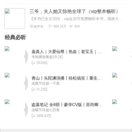
三爷，夫人她又惊艳全球了（vip整本畅听）
【本书已全文完结，vip会员可免费畅听本书，感谢大家一直以来的支持与喜爱~】【作品简介】《三爷，夫人她又惊艳全球了》前世叶萌智商欠费，被未婚夫和继妹哄骗，断了双...
864.31万
810
有声书
经典必听
蛊真人｜大爱仙尊｜热血｜老宝玉｜多人VIP免费有声剧
专辑播放量超19.2亿
19.03亿
青山丨头陀渊演播丨轻松搞笑丨重生穿越丨古代权谋丨VIP免费 | 多人有声剧
连载节目超一千集
11.25亿
盗墓笔记 全8部丨豪华CV版丨苏尚卿&边江 领衔 多人有声剧丨冠声文化丨南派三叔
连载节目超七百集
1439.43万