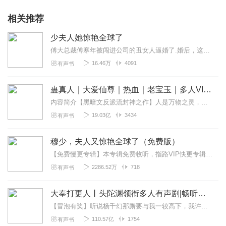
相关推荐
少夫人她惊艳全球了
傅大总裁傅寒年被闯进公司的丑女人逼婚了.婚后，这女人上赶着要给他生娃娃。第一天，他说他对女人不感兴趣。第二天，她被无情踹下床。失败的第N天，某女人怒了：...
16.46万
4091
有声书
蛊真人｜大爱仙尊｜热血｜老宝玉｜多人VIP免费有声剧
内容简介【黑暗文反派流封神之作】人是万物之灵，蛊是天地真精。一个穿越者不断重生的故事。一个养蛊、炼蛊、用蛊的奇特世界。配音组（男角色）老宝玉旁白...
19.03亿
3434
有声书
穆少，夫人又惊艳全球了（免费版）
【免费慢更专辑】本专辑免费收听，指路VIP快更专辑《穆少，夫人又惊艳全球了》（VIP快更版），提前解锁更多声音条，精彩快人一步!【内容简介】“我家夫人乡下长大，...
2286.52万
718
有声书
大奉打更人丨头陀渊领衔多人有声剧|畅听全集|王鹤棣、田曦薇主演影视剧原著|卖报小郎君
【冒泡有奖】听说杨千幻那厮要与我一较高下，我许七安要开始装叉了！快进入声音播放页戳下方输入框，冒个泡偷偷告诉我，我要用哪些诗词才能胜过他？说得好的，有赏！202...
110.57亿
1754
有声书