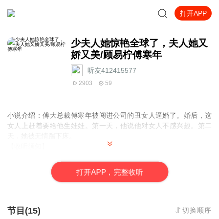
打开APP
少夫人她惊艳全球了，夫人她又
娇又美/顾易柠傅寒年
听友412415577
2903
59
小说介绍：
傅大总裁傅寒年被闯进公司的丑女人逼婚了。婚后，这
女人上赶着要给他生娃娃。第一天，他说他对女人不感兴趣。第二
天，她被无情踹下床。
【收听须知】
1、
少夫人她惊艳全球了，夫人她又娇又美/顾易柠傅寒年
2、由于音频节目更新的比较慢，如想快速阅读
小说文字版的全部章
打
开
A
P
P，完整收听
节
，请在微信中搜索公/众/号
【毛毛虫文学
】
，关注后，并在公/众/
号中回复：
【
143
】
，便可快速阅读小说文字版全集。
（
注意：
需要在公/众/号中回复才有效哦）
节目(15)
切换顺序