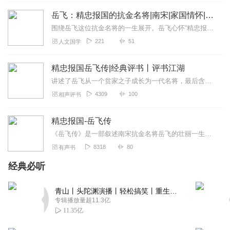
回复
2022-07-29
2
岳飞：精忠报国的抗金名将|南宋|家国情怀|民族英雄
雨鏌
围绕岳飞这位抗金名将的一生展开。岳飞心怀“精忠报国”的信念，率领岳家军奋勇抗金，历经无数恶战，取得辉煌战果。书中生动描绘他的军事指挥才能，如郾城大捷等经典战...
剧集精良的制作，范儿悦主播大气纯熟的声线将这段历史故
221
51
人文国学
事娓娓道来，把我深深吸引住，一种听觉的享受，一种愉快
的体验！
精忠报国岳飞传|经典评书丨评书江湖
回复
2022-12-25
1
讲述了岳飞从一个贫家之子成长为一代名将，最后含冤屈死的悲壮生平。书中贯穿岳飞一生的主线如拜周侗为师的曲折，大战仇敌的紧张，抗击金兵的智勇，剿灭群盗的恩威并施，都...
4309
100
相声评书
听友376125750
主播的声音只有一个字，稳滴很，加上后期很不错哟
精忠报国-岳飞传
回复
2022-08-20
1
《岳飞传》是一部叙述南宋抗金名将岳飞的壮丽一生的传奇小说，是古代英雄传奇小说中的经典作品之一。本书通过描写许多相互连接的小故事，生动地展现了两宋之际中原民众英勇...
8318
80
有声书
悦清音
经典必听
喜欢主播的声音，成熟稳重，知性优雅。后期制作精良，追
更
青山丨头陀渊演播丨轻松搞笑丨重生穿越丨古代权谋丨VIP免费 | 多人有声剧
回复
2022-08-10
1
专辑播放量超11.3亿
11.35亿
火焱9399