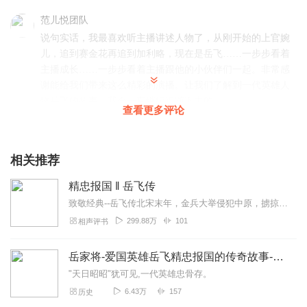
范儿悦团队
说句实话，我最喜欢听主播讲述人物了，从刚开始的上官婉
儿，追到赛金花再追到加利略，现在是岳飞……一步步看着
主播成长……一步步看着主播跟他的小伙伴们一起。非常感
谢能给我们带来这么精彩的演播。让我们了解到一代英雄人
物岳飞的故事，我会一直继续追随下去的……
查看更多评论
回复
2022-07-29
3
和风MW
相关推荐
演播非常精彩，把经典文学作品从平面变成立体的呈现，娓
精忠报国 ‖ 岳飞传
娓道来，引人入胜。也不难听出主播不但有好听的声音，良
好的口才, 也具有深厚的文学知识的积累！
致敬经典--岳飞传北宋末年，金兵大举侵犯中原，掳掠了北宋徽宗、钦宗二帝，社会动荡不安，朝廷只得偏安江南，拥戴赵构（高宗）为帝。中原汤阴人氏岳飞精忠报国，在民间招...
299.88万
101
相声评书
回复
2022-07-29
2
可砳
岳家将-爱国英雄岳飞精忠报国的传奇故事-历史
很好很棒！范范很给力 我们听得很入迷！娓娓道来 ，绘声绘
"天日昭昭"犹可见,一代英雄忠骨存。
色，非常好！
6.43万
157
历史