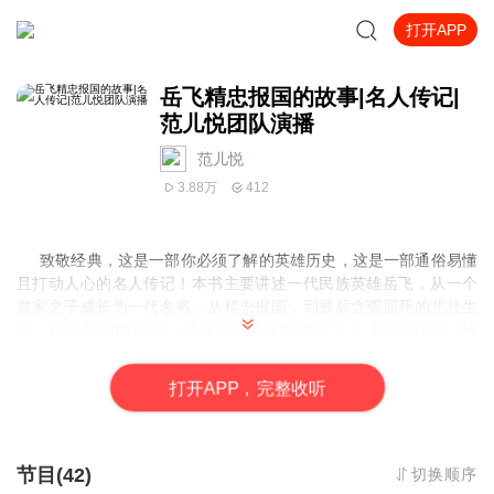
打开APP
岳飞精忠报国的故事|名人传记|
范儿悦团队演播
范儿悦
3.88万
412
致敬经典，这是一部你必须了解的英雄历史，这是一部通俗易懂
且打动人心的名人传记！本书主要讲述一代民族英雄岳飞，从一个
贫家之子成长为一代名将，从精忠报国，到最后含冤屈死的悲壮生
平，跟随我们的声音，带你走近
民族英雄岳飞！【欢迎订阅、转
发、评价】
打
开
A
P
P，完整收听
节目(42)
切换顺序