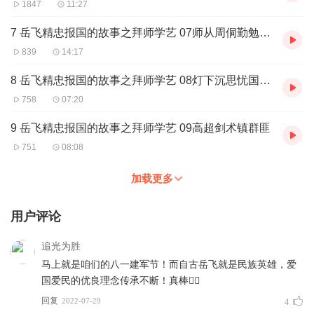
1847
11:27
7 岳飞精忠报国的故事之拜师学艺 07师从周侗勤勉用功（下）
839
14:17
8 岳飞精忠报国的故事之拜师学艺 08灯下沉思忧国忧民
758
07:20
9 岳飞精忠报国的故事之拜师学艺 09高超剑术镇群匪
751
08:08
加载更多
用户评论
追光为胜
马上就是咱们的八一建军节！而自古岳飞就是民族英雄，爱
国爱民的优良理念传承不断！真棒👍🏻
回复
2022-07-29
4