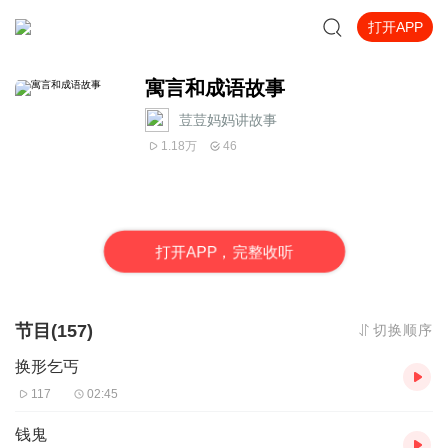
打开APP
寓言和成语故事
荳荳妈妈讲故事
1.18万
46
打
开
A
P
P，完整收听
节目(157)
切换顺序
换形乞丐
117
02:45
钱鬼