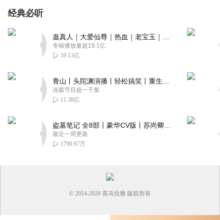
经典必听
蛊真人｜大爱仙尊｜热血｜老宝玉｜多人VIP免费有声剧
专辑播放量超19.1亿
19.13亿
青山丨头陀渊演播丨轻松搞笑丨重生穿越丨古代权谋丨VIP免费 | 多人有声剧
连载节目超一千集
11.38亿
盗墓笔记 全8部丨豪华CV版丨苏尚卿&边江 领衔 多人有声剧丨冠声文化丨南派三叔
最近一周更新
1790.97万
© 2014-
2026
喜马拉雅 版权所有