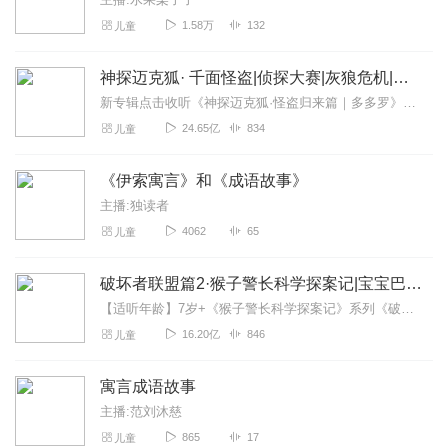
1.58万
132
儿童
神探迈克狐· 千面怪盗|侦探大赛|灰狼危机|多多罗
新专辑点击收听《神探迈克狐·怪盗归来篇｜多多罗》！！！>>>点击进入主播橱窗购买《神探迈克狐》系列图书吧!<<<多多罗故事【点击前往】收听多多罗其他好玩有趣的故...
24.65亿
834
儿童
《伊索寓言》和《成语故事》
主播:独读者
4062
65
儿童
破坏者联盟篇2·猴子警长科学探案记|宝宝巴士故事
【适听年龄】7岁+《猴子警长科学探案记》系列《破坏者联盟篇1·猴子警长科学探案记》>>>《破坏者联盟篇2·猴子警长科学探案记》>>>《破坏者联盟篇3·猴子警长科...
16.20亿
846
儿童
寓言成语故事
主播:范刘沐慈
865
17
儿童