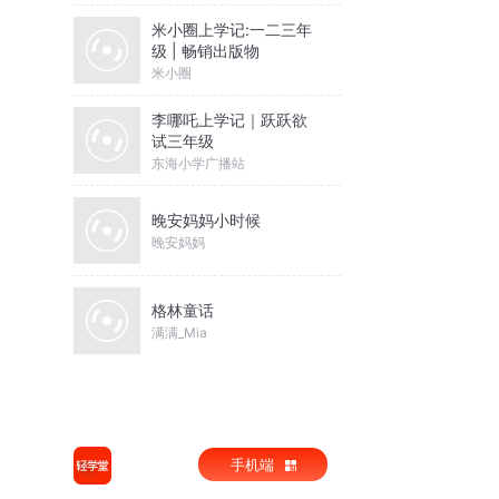
米小圈上学记:一二三年
级 | 畅销出版物
米小圈
李哪吒上学记｜跃跃欲
试三年级
东海小学广播站
晚安妈妈小时候
晚安妈妈
格林童话
满满_Mia
手机端