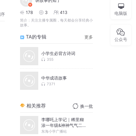
讲故事的知了
178
3
413
电脑版
倒序
简介：
关注主播专属圈，每天都会分享经典小
故事。
TA的专辑
更多
公众号
小学生必背古诗词
355
中华成语故事
7371
相关推荐
换一批
李哪吒上学记｜稀里糊
涂一年级&神神气气二年
级
东海小学广播站