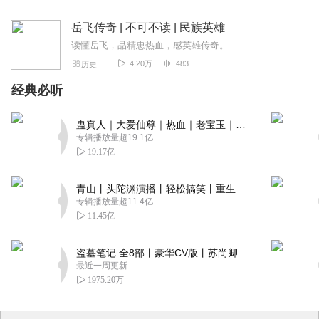
岳飞传奇 | 不可不读 | 民族英雄
读懂岳飞，品精忠热血，感英雄传奇。
4.20万
483
历史
经典必听
蛊真人｜大爱仙尊｜热血｜老宝玉｜多人VIP免费有声剧
专辑播放量超19.1亿
19.17亿
青山丨头陀渊演播丨轻松搞笑丨重生穿越丨古代权谋丨VIP免费 | 多人有声剧
专辑播放量超11.4亿
11.45亿
盗墓笔记 全8部丨豪华CV版丨苏尚卿&边江 领衔 多人有声剧丨冠声文化丨南派三叔
最近一周更新
1975.20万