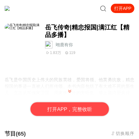
打开APP
岳飞传奇|精忠报国|满江红【精
品多播】
翊鹿有你
1.83万
119
岳飞是中国历史上伟大的民族英雄，爱国将领。他英勇抗敌，精忠
报国的事迹一直被人们所传颂。
本书内容包括了有大难不死的新生
儿、立志从军保家卫国、周家学馆外的旁听生、墙上题诗受关注、
决不敢失信于知己、持之以恒练眼力、师从周侗勤勉用功、灯下沉
思忧国忧民、高超箭术镇群匪等。
打
开
A
P
P，完整收听
节目(65)
切换顺序