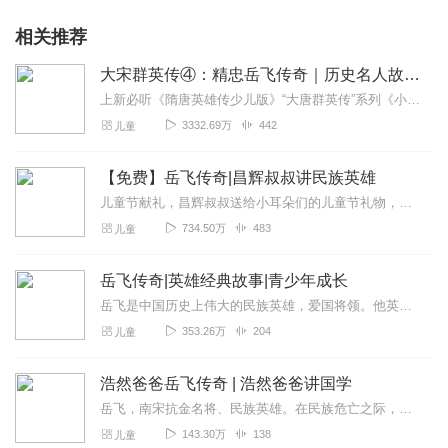
相关推荐
大宋群英传④：精忠岳飞传奇｜历史名人故事｜英雄演义
上新必听《隋唐英雄传少儿版》“大唐群英传”系列《小神仙大侦探|狄仁杰探案传奇番外》《狄仁杰探案传奇之四海风云》《狄仁杰探案传奇之长安风云》《大唐群英传之狄仁...
3332.69万
442
儿童
【免费】岳飞传奇|昌辉叔叔讲民族英雄
儿童节献礼，昌辉叔叔送给小耳朵们的儿童节礼物，免费专辑《岳飞传奇》！昌辉叔叔改编播讲，民族英雄岳飞的传奇故事！现改现录现发，更新时间和数量无法稳定，免费收听，只...
734.50万
483
儿童
岳飞传奇|英雄经典故事|青少年成长
岳飞是中国历史上伟大的民族英雄，爱国将领。他英勇抗敌，精忠报国的事迹一直被人们所传颂。今天我们讲的这个故事是从岳飞出生开始，直到在风波亭遇害的传奇人生。
353.26万
204
儿童
浩然爸爸岳飞传奇 | 浩然爸爸讲国学
岳飞，南宋抗金名将、民族英雄。在民族危亡之际，他一身赤胆，金戈铁马，率领岳家军抵御金兵侵略，屡战屡胜，留下“撼山易，撼岳家军难”的不朽美名，以轰轰烈烈的爱国豪情...
143.30万
138
儿童