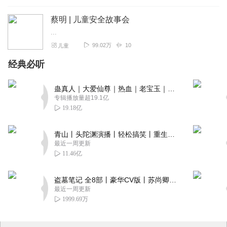
蔡明 | 儿童安全故事会
...
99.02万
10
儿童
经典必听
蛊真人｜大爱仙尊｜热血｜老宝玉｜多人VIP免费有声剧
专辑播放量超19.1亿
19.18亿
青山丨头陀渊演播丨轻松搞笑丨重生穿越丨古代权谋丨VIP免费 | 多人有声剧
最近一周更新
11.46亿
盗墓笔记 全8部丨豪华CV版丨苏尚卿&边江 领衔 多人有声剧丨冠声文化丨南派三叔
最近一周更新
1999.69万