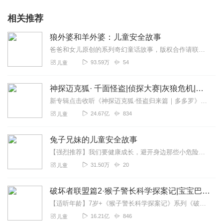
相关推荐
狼外婆和羊外婆：儿童安全故事
爸爸和女儿原创的系列奇幻童话故事，版权合作请联系1712528251、戳此收听>>狼外婆和羊外婆：玩具大作战2、戳此收听>>狼外婆和羊外婆：唐诗大作战3、戳此收...
93.59万
54
儿童
神探迈克狐· 千面怪盗|侦探大赛|灰狼危机|多多罗
新专辑点击收听《神探迈克狐·怪盗归来篇｜多多罗》！！！>>>点击进入主播橱窗购买《神探迈克狐》系列图书吧!<<<多多罗故事【点击前往】收听多多罗其他好玩有趣的故...
24.67亿
834
儿童
兔子兄妹的儿童安全故事
【强烈推荐】我们要健康成长，避开身边那些小危险哦！【内容简介】以小兔子一家的日常生活故事为基础，将幼儿安全...
31.50万
20
儿童
破坏者联盟篇2·猴子警长科学探案记|宝宝巴士故事
【适听年龄】7岁+《猴子警长科学探案记》系列《破坏者联盟篇1·猴子警长科学探案记》>>>《破坏者联盟篇2·猴子警长科学探案记》>>>《破坏者联盟篇3·猴子警长科...
16.21亿
846
儿童