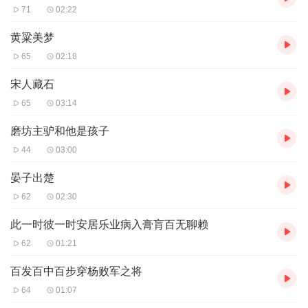
71
02:22
黄粱美梦
65
02:18
宋人藏石
65
03:14
磨坊主驴和他是孩子
44
03:00
晏子出楚
62
02:30
此一时彼一时安居乐业病入膏肓百无聊赖
62
01:21
百发百中百步穿杨败军之将
64
01:07