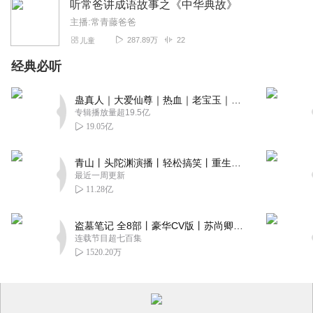
听常爸讲成语故事之《中华典故》
主播:常青藤爸爸
287.89万
22
儿童
经典必听
蛊真人｜大爱仙尊｜热血｜老宝玉｜多人VIP免费有声剧
专辑播放量超19.5亿
19.05亿
青山丨头陀渊演播丨轻松搞笑丨重生穿越丨古代权谋丨VIP免费 | 多人有声剧
最近一周更新
11.28亿
盗墓笔记 全8部丨豪华CV版丨苏尚卿&边江 领衔 多人有声剧丨冠声文化丨南派三叔
连载节目超七百集
1520.20万