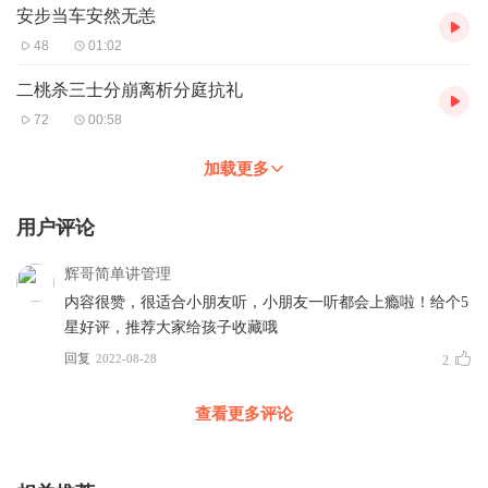
安步当车安然无恙
48
01:02
二桃杀三士分崩离析分庭抗礼
72
00:58
加载更多
用户评论
辉哥简单讲管理
内容很赞，很适合小朋友听，小朋友一听都会上瘾啦！给个5
星好评，推荐大家给孩子收藏哦
回复
2022-08-28
2
查看更多评论