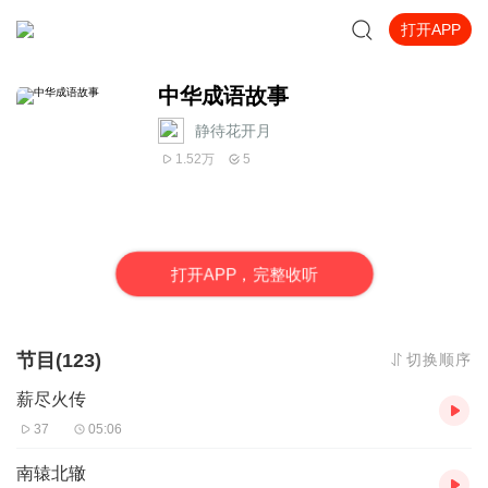
打开APP
中华成语故事
静待花开月
1.52万
5
打
开
A
P
P，完整收听
节目(123)
切换顺序
薪尽火传
37
05:06
南辕北辙