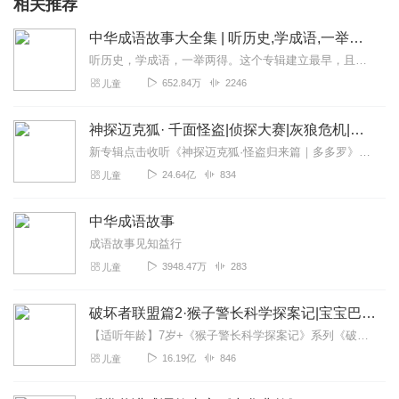
相关推荐
中华成语故事大全集 | 听历史,学成语,一举两得
听历史，学成语，一举两得。这个专辑建立最早，且最初为手机录制，水平低，音量小，录得不好。换了设备之后，又把前七百条音频一条一条重新录制替换了一遍。有不少听众朋友...
652.84万
2246
儿童
神探迈克狐· 千面怪盗|侦探大赛|灰狼危机|多多罗
新专辑点击收听《神探迈克狐·怪盗归来篇｜多多罗》！！！>>>点击进入主播橱窗购买《神探迈克狐》系列图书吧!<<<多多罗故事【点击前往】收听多多罗其他好玩有趣的故...
24.64亿
834
儿童
中华成语故事
成语故事见知益行
3948.47万
283
儿童
破坏者联盟篇2·猴子警长科学探案记|宝宝巴士故事
【适听年龄】7岁+《猴子警长科学探案记》系列《破坏者联盟篇1·猴子警长科学探案记》>>>《破坏者联盟篇2·猴子警长科学探案记》>>>《破坏者联盟篇3·猴子警长科...
16.19亿
846
儿童