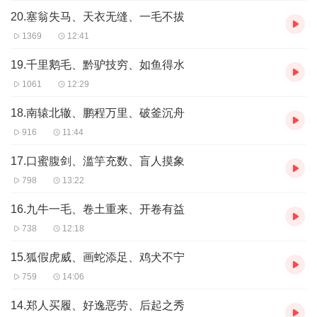
20.塞翁失马、天衣无缝、一毛不拔
1369
12:41
19.千里鹅毛、黔驴技穷、如鱼得水
1061
12:29
18.南辕北辙、鹏程万里、破釜沉舟
916
11:44
17.口蜜腹剑、滥竽充数、盲人摸象
798
13:22
16.九牛一毛、卷土重来、开卷有益
738
12:18
15.狐假虎威、画蛇添足、鸡犬不宁
759
14:06
14.郑人买履、好逸恶劳、后起之秀