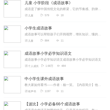
儿童 小学阶段《成语故事》
成语是了解中国传统文化的桥梁，它的节奏感、韵律美能帮助孩子提高语言能力，而且学成语可以为孩子今后的学习和写作打下坚实的基础。
579
18
儿童
小学生成语故事
成语故事可以帮助孩子们开阔视野，增长知识，懂的许多做人做事的道理。在听和讲的过程中还能锻炼语言表达能力，丰富幼儿的词汇量，促进语言思维的发展。一起来做一个成...
884
11
儿童
成语故事小学必学知识语文
成语故事小学必学知识语文成语故事小学必学知识语文
1.68万
484
个人成长
中小学生课外成语故事
教大家如何看书——作者：杨一笑。【内容简介】他的到来让这个纷乱复杂的社会刮起了新鲜的空气。他面对各式各样的挑战抛出了各种各样的杀手锏。【作者简介】杨一笑广东省...
1197
11
有声书
【波比】小学必备66个成语故事