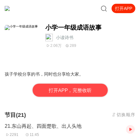
打开APP
小学一年级成语故事
小读诗书
2.06万
289
孩子学校分享的书，同时也分享给大家。
打
开
A
P
P，完整收听
节目(21)
切换顺序
21.东山再起、四面楚歌、出人头地
2291
11:45