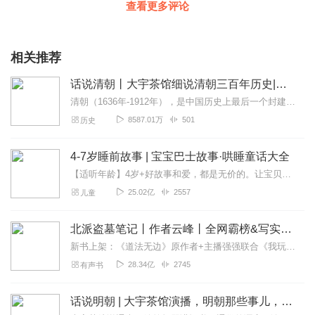
查看更多评论
相关推荐
话说清朝丨大宇茶馆细说清朝三百年历史|从努尔哈赤到末代皇帝溥仪|康熙雍正乾隆
清朝（1636年-1912年），是中国历史上最后一个封建王朝，共传十二帝，统治者为爱新觉罗氏。从努尔哈赤建立后金起，总计296年。从皇太极改国号为清起，国祚27...
8587.01万
501
历史
4-7岁睡前故事 | 宝宝巴士故事·哄睡童话大全
【适听年龄】4岁+好故事和爱，都是无价的。让宝贝们的睡前时光更有趣有益是我们的期望！——宝宝巴士专辑针对不同年龄段的小朋友，专门订制了多种精彩的主题故事，如培养...
25.02亿
2557
儿童
北派盗墓笔记丨作者云峰丨全网霸榜&写实盗墓文| 灵异探险|我在地底挖宝贝又名北境摸金人北境校尉疯狂盗贼
新书上架：《道法无边》原作者+主播强强联合《我玩凶宅的那些年》上线啦！限时免费！速速点击！内容简介我是一个东北山村的穷小子，二十世纪初，为了出人头地，我加入了一...
28.34亿
2745
有声书
话说明朝 | 大宇茶馆演播，明朝那些事儿，嬉笑怒骂说明朝