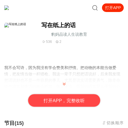
打开APP
写在纸上的话
豹妈品读人生说教育
536
2
我不会写诗，因为我没有学会赞美和抒情。把动物的本能当做爱
情，把友情当做一杆猎枪。我这一辈子只想把话说好，后来我发现
把话说好也不是一件容易的事儿，尤其是说实话需要勇气，除非你
抓住谎言和废话的救命稻草。随波逐流。而我的语言屈从于我的心
灵，我只好不说话，或者把想说的话写在纸上，这也许是我可怜的
仅存的财富，毕竟沉默是金。
打
开
A
P
P，完整收听
节目(15)
切换顺序