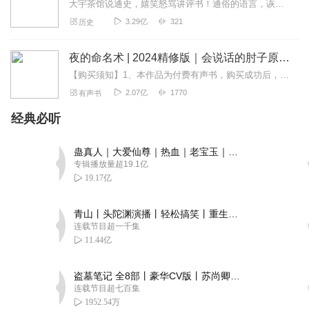
大宇茶馆说通史，嬉笑怒骂讲评书！通俗的语言，诙谐的讲述，正史野史杂文稗史，正说反说不随便说，你敢听就来。大宇话说系列第五部，话说明朝！本节目改编自当年明月著作《...
3.29亿
321
历史
夜的命名术 | 2024精修版｜会说话的肘子原著 | 起点年榜top1｜超豪华制作｜司徒领衔多人有声剧
【购买须知】1、本作品为付费有声书，购买成功后，即可收听。2、版权归原作者所有，严禁翻录成任何形式，严禁在任何第三方平台传播，违者将追究其法律责任。3、如在充值...
2.07亿
1770
有声书
经典必听
蛊真人｜大爱仙尊｜热血｜老宝玉｜多人VIP免费有声剧
专辑播放量超19.1亿
19.17亿
青山丨头陀渊演播丨轻松搞笑丨重生穿越丨古代权谋丨VIP免费 | 多人有声剧
连载节目超一千集
11.44亿
盗墓笔记 全8部丨豪华CV版丨苏尚卿&边江 领衔 多人有声剧丨冠声文化丨南派三叔
连载节目超七百集
1952.54万