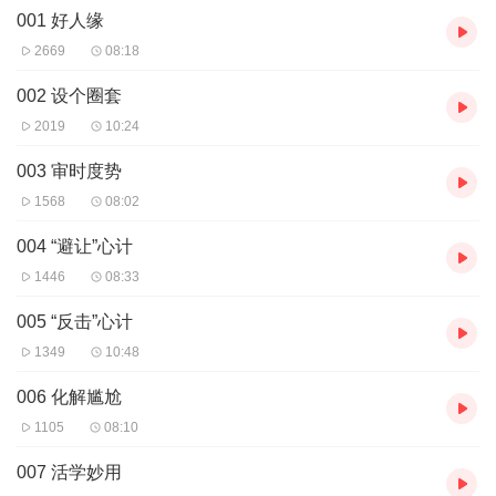
001 好人缘
【作者】
李睿
【主播】
萧风风
2669
08:18
出版社：中国物资出版社
002 设个圈套
ISBN：9787504734372
2019
10:24
003 审时度势
1568
08:02
004 “避让”心计
1446
08:33
005 “反击”心计
1349
10:48
006 化解尴尬
1105
08:10
007 活学妙用