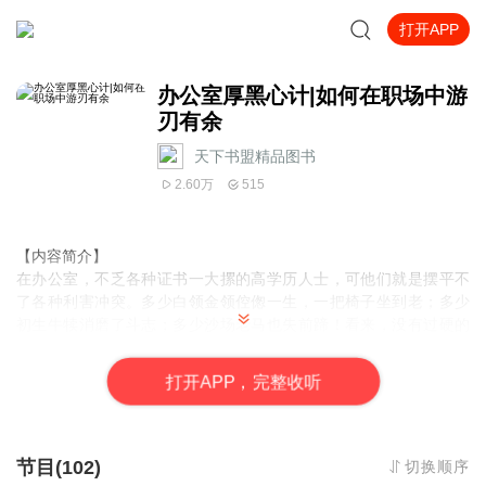
打开APP
办公室厚黑心计|如何在职场中游
刃有余
天下书盟精品图书
2.60万
515
【内容简介】
在办公室，不乏各种证书一大摞的高学历人士，可他们就是摆平不
了各种利害冲突。多少白领金领倥偬一生，一把椅子坐到老；多少
初生牛犊消磨了斗志；多少沙场老马也失前蹄！看来，没有过硬的
看家本领，就无法行走于职场江湖，吃不了办公室这碗饭！
世界上难办的是人与人之间的事情，难处理的是人与人之间的关
打
开
A
P
P，完整收听
系。复杂的办公室中，如何建立融洽的人脉关系？莫测的职场中，
如何让自己游刃有余？沉浮的商海中，如何掌好事业之舵？无论你
是正在谋职中，抑或是工作稳定的职员或领导，还是有意创业的人
士，都能从本书中获得有益的启迪。
节目(102)
切换顺序