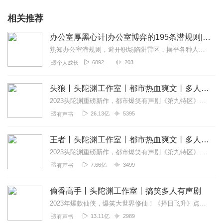
相关推荐
办公室厚黑心计|办公室博弈的195条潜规则|AI电子书
熟知办公室潜规则，避开职场陷阱雷区，摆平各种人际关系
6892
203
个人成长
头狼丨头陀渊工作室丨都市热血爽文丨多人有声剧
2023头陀渊重磅新作，都市爆笑有声剧《第九特区》，点击收听！内容简介本来我只想老老实实的当条哈巴狗，可他们瞧不起我，硬生生的把我逼成一头狼！CAST旁白：...
26.13亿
5395
有声书
王者丨头陀渊工作室丨都市热血爽文丨多人有声剧
2023头陀渊重磅新作，都市爆笑有声剧《第九特区》，点击收听！内容简介主人公赵成虎，一个社会最底层得小人物，在这繁杂的社会，靠着自己和一帮生死兄弟，一步一步走...
7.66亿
3499
有声书
偷香高手丨头陀渊工作室丨搞笑多人有声剧
2023年爆款仙侠，爆笑大世界修仙！《择日飞升》点击传送头陀渊工作室超震撼有声剧《头狼》点击收听！点击订阅精彩不迷路！【内容简介】当主角醒来发现自己变成了宋青书...
13.11亿
2989
有声书