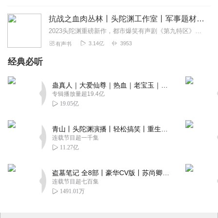
抗战之血肉丛林丨头陀渊工作室丨军事题材丨多人有声剧
2023头陀渊重磅新作，都市爆笑有声剧《第九特区》，点击收听！内容简介岛寇荼毒，痛及滇西，谁无血气，忍弃边陲，桓桓将士，不顾艰危，十荡十决，甘死如饴，座中有...
3.14亿
3953
有声书
经典必听
蛊真人｜大爱仙尊｜热血｜老宝玉｜多人VIP免费有声剧
专辑播放量超19.4亿
19.05亿
青山丨头陀渊演播丨轻松搞笑丨重生穿越丨古代权谋丨VIP免费 | 多人有声剧
连载节目超一千集
11.27亿
盗墓笔记 全8部丨豪华CV版丨苏尚卿&边江 领衔 多人有声剧丨冠声文化丨南派三叔
连载节目超七百集
1491.01万