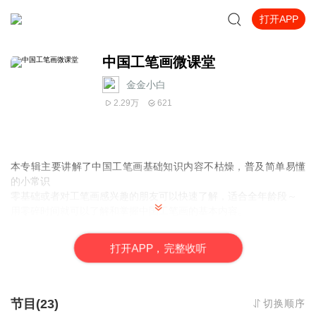
打开APP
中国工笔画微课堂
金金小白
2.29万
621
本专辑主要讲解了中国工笔画基础知识内容不枯燥，普及简单易懂
的小常识
零基础或者对工笔画感兴趣的朋友可以快速了解，适合全年龄段～
用零碎时间就可以了解和掌握中国工笔画的基本内容。
每天几分钟，不仅可以了解学习画画小常识，还能了解中国的传统
文化。
打
开
A
P
P，完整收听
欢迎大家的收听和订阅～
节目(23)
切换顺序