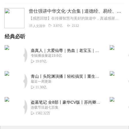
曾仕强讲中华文化·大合集 | 道德经、易经、三国演义中的国学
【感恩回馈】在传播智慧与美好的旅途中，真诚感谢每一位伙伴的温暖陪伴与鼎力支持！欢迎曾仕强学堂粉丝听友们入群交流，更多新鲜玩法和福利活动等你！添加微信：zengf...
3.87亿
2112
人文国学
经典必听
蛊真人｜大爱仙尊｜热血｜老宝玉｜多人VIP免费有声剧
专辑播放量超19.6亿
19.07亿
青山丨头陀渊演播丨轻松搞笑丨重生穿越丨古代权谋丨VIP免费 | 多人有声剧
最近一周更新
11.30亿
盗墓笔记 全8部丨豪华CV版丨苏尚卿&边江 领衔 多人有声剧丨冠声文化丨南派三叔
连载节目超七百集
1582.32万