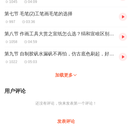
1045
04:09
第七节 毛笔(2)工笔画毛笔的选择
997
03:36
第八节 作画工具大赏之宣纸怎么选？绢和宣啥区别？特殊宣纸介绍
1058
04:59
第九节 自制胶矾水漏矾不再怕，仿古底色刷起，好看不止一点点
1022
05:03
加载更多
用户评论
还没有评论，快来发表第一个评论！
发表评论