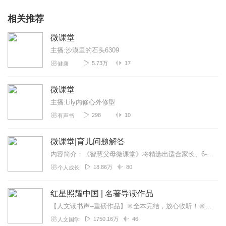
相关推荐
微课堂
主播:沙漠里的石头6309
5.73万
17
健康
微课堂
主播:Lily内修心外修型
298
10
有声书
微课堂|育儿问题解答
内容简介：《智慧父母微课堂》将精选出适合家长、6-18周岁的孩子的美文、名著故事、育儿理念、心理学方法等。在家长的育儿道路上、孩子的成长路程中，助您一臂之力！播...
18.86万
80
个人成长
红星照耀中国 | 名著导读作品
【人文读书声--重磅作品】※全本完结，放心收听！※八年级（上）语文教科书名著导读指定作品，同名有声书！※著名翻译家董乐山先生权威中文译本！※人民文学出版...
1750.16万
46
人文国学