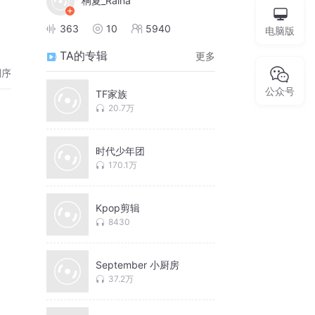
桐夏_Raina
363
10
5940
电脑版
TA的专辑
更多
倒序
公众号
TF家族
20.7万
时代少年团
170.1万
Kpop剪辑
8430
September 小厨房
37.2万