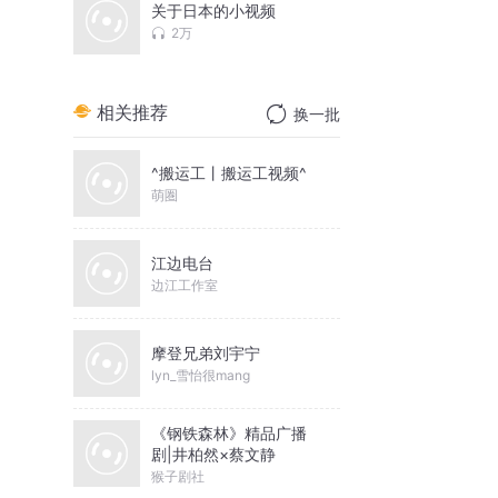
关于日本的小视频
2万
相关推荐
换一批
^搬运工丨搬运工视频^
萌圏
江边电台
边江工作室
摩登兄弟刘宇宁
lyn_雪怡很mang
《钢铁森林》精品广播
剧|井柏然×蔡文静
猴子剧社