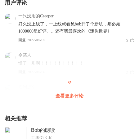
用户评论
一只没用的Creeper
好久没上线了，一上线就看见bob开了个新坑，那必须
1000000星好评。。还有我最喜欢的《迷你世界》
回复
2022-08-18
5
令某人
慢了一步啊！！！！！！！！！！
回复
2022-08-14
2
胜利进军
首评，我给满分。哈哈哈
查看更多评论
回复
2022-08-14
2
相关推荐
优徐哲
对对对要1000000000000颗星，可惜只有5星
Bob的朗读
回复
2023-09-27
1
主播:刘文柏