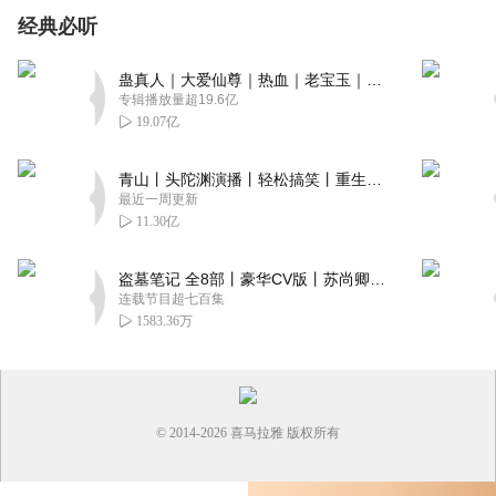
经典必听
蛊真人｜大爱仙尊｜热血｜老宝玉｜多人VIP免费有声剧
专辑播放量超19.6亿
19.07亿
青山丨头陀渊演播丨轻松搞笑丨重生穿越丨古代权谋丨VIP免费 | 多人有声剧
最近一周更新
11.30亿
盗墓笔记 全8部丨豪华CV版丨苏尚卿&边江 领衔 多人有声剧丨冠声文化丨南派三叔
连载节目超七百集
1583.36万
© 2014-
2026
喜马拉雅 版权所有