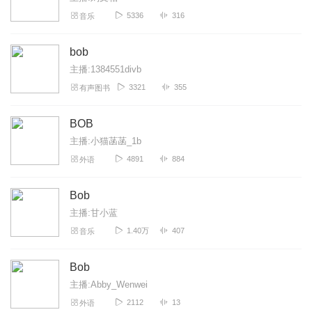
5336
316
音乐
繁星璀璨_月落沧海
这里有个超好玩的游戏：迷你世界😂🌚
bob
回复
2022-08-28
0
主播:1384551divb
3321
355
有声图书
西门甜甜
更新再快点就好了，能玩逃少吗
BOB
回复
2022-08-21
2
主播:小猫菡菡_1b
4891
884
外语
我的世界吕兔666
不戳fthdtukckutdtku
Bob
回复
2023-01-10
0
主播:甘小蓝
1.40万
407
音乐
Bob
主播:Abby_Wenwei
2112
13
外语