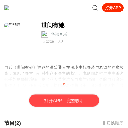
打开APP
世间有她
华语音乐
3239
3
电影《世间有她》讲述的是普通人在困境中找寻爱与希望的治愈故
事，体现了寻常百姓对生命不寻常的坚守。电影同名推广曲由著名
歌手胡夏倾情演绎，总出品人董文洁亲自参与作词，金牌电影音乐
制作人于飞担任音乐监制，协同著名作曲张承、音乐制作人刘心共
同打造。歌曲伴奏以民谣吉他为主奏乐器，像是娓娓道来的诉说，
旨在通过音乐给抵御困境的每个人送上的一首赞歌。扛过艰难不放
打
开
A
P
P，完整收听
弃，全力付出不认输，一起打败生活的难！
节目(2)
切换顺序