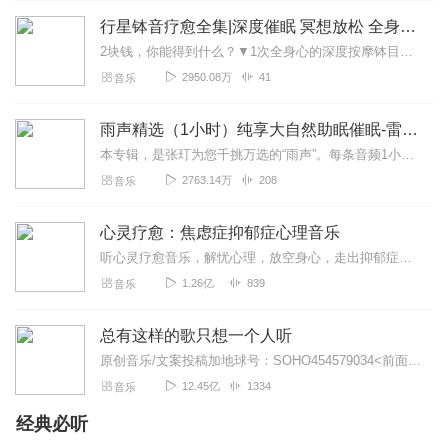
行星钵音疗愈全集|深度催眠 冥想放松 全身心深度按摩
2块钱，你能得到什么？▼1次全身心的深度按摩钵目前已广泛地被应用于美容Spa和按摩养生馆的疗程中，许多疗愈师使用铜钵在身体上，发现5分钟铜钵按摩的深度放松，效...
2950.08万
41
音乐
雨声精选（1小时）纯享大自然助眠催眠-雷雨声，下雨
本专辑，是张玎为您千挑万选的“雨声”。每条音频1小时，中间没有打扰。有轻柔细雨、淅淅沥沥；雨滴入水，滴答作响；隐隐雷声，隆隆为伴；流水潺潺，映入耳畔。这里没有音...
2763.14万
208
音乐
心灵疗愈：焦虑症抑郁症心理音乐
听心灵疗愈音乐，解忧心理，放空身心，走出抑郁症、焦虑症、恐惧症等情绪困扰。疗愈音乐=心灵养生最有效的聆听建议：步骤一、选择安静的环境，闭目静卧或坐。步骤二、根据...
1.26亿
839
音乐
总有这样的歌只想一个人听
原创音乐/文案投稿加地球号：SOHO454579034<前面英文是大写>带上你的音乐和故事与我们相遇..每一位小伙伴的经历都是我们创作的源头..
12.45亿
1334
音乐
经典必听