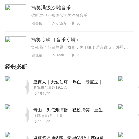
搞笑满级沙雕音乐
你听过但不知道名字的沙雕音乐
6.35万
26
音乐
搞笑专辑（音乐专辑）
笑死我了节目主题：杰哥，你干嘛！适合谁听：外星人内容重点：冰冰反抗适合人群：满级人类更新頻率：一天n集把嘎牙路！！！！！冲啊！！杰哥你干嘛杰哥
1406
23
儿童
经典必听
蛊真人｜大爱仙尊｜热血｜老宝玉｜多人VIP免费有声剧
专辑播放量超19.1亿
19.17亿
青山丨头陀渊演播丨轻松搞笑丨重生穿越丨古代权谋丨VIP免费 | 多人有声剧
连载节目超一千集
11.45亿
盗墓笔记 全8部丨豪华CV版丨苏尚卿&边江 领衔 多人有声剧丨冠声文化丨南派三叔