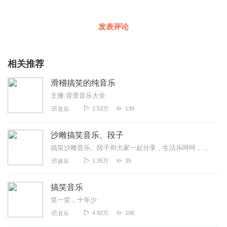
发表评论
相关推荐
滑稽搞笑的纯音乐
主播:背景音乐大全
2.53万
139
音乐
沙雕搞笑音乐、段子
搞笑沙雕音乐、段子和大家一起分享，生活乐呵呵，每天笑一笑，没烦恼。
1.35万
35
娱乐
搞笑音乐
笑一笑，十年少
4.92万
106
音乐