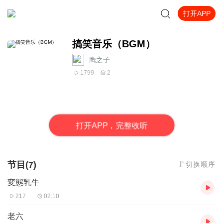
打开APP
搞笑音乐（BGM）
鹰之子
1799
2
打
开
A
P
P，完整收听
节目(7)
切换顺序
変態乳牛
217
02:10
老六