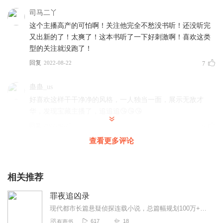
司马二丫
这个主播高产的可怕啊！关注他完全不愁没书听！还没听完
又出新的了！太爽了！这本书听了一下好刺激啊！喜欢这类
型的关注就没跑了！
回复
2022-08-22
7
蛊蛊_us
好喜欢这样干干净净的风格，一人独当一面，展示无敌才
华，发现宝藏主播了，追追追😘😘😘
回复
2022-08-27
6
查看更多评论
_颜良
各位听友们～如果对本书内容有任何想要吐槽的，就直接回
复本条评论吧！ 俺会毫无保留的转达给作者，让“傻缺”的作
相关推荐
者少写一些“傻里傻气”的内容。 另外，感谢主播的用心演
罪夜追凶录
绎，无论数据如何，好的内容，好的制作，就需要用心去感
受。 希望专辑可以成为爆款，希望听友们都可以喜欢。 再次
现代都市长篇悬疑侦探连载小说，总篇幅规划100万+字，单元案件+主线暗线双线并行。融合密室杀人、连环凶杀、网络犯罪、商业阴谋、遗产谋杀、人口贩卖、职务犯罪、心理...
重申一下——对本书内容有任何想要吐槽的，记得在本条评
617
18
有声书