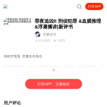
打开APP
罪夜追凶II 刑侦犯罪 &血腥推理
&浮屠播讲|新评书
浮屠说书
213.80万
1.50万
地狱空荡荡 恶魔在你身边
身为刑警的我，因为一场奇怪的梦境，导致了一起车祸事故。至
此，我就再也不仅仅只是我了，因为——我和我的前世共存一
体。 不过……还好！还好他不敢放肆，因为他还需要我帮他找
出真凶！ 只是伴随着案件的离奇、案件的深入，我发现了案件
打
开
A
P
P，完整收听
之中还有案件，很多案件都扣人心弦。 老局长的死亡、线索的
中断、很多命案的出现……以及新上任的女局长，与我熟悉过后对
我的示好。一切的一切，让我不知道我还是不是现在的我
了…… 对了！我的前世生前到底是做什么的？还有，我……到
用户评论
底是谁！