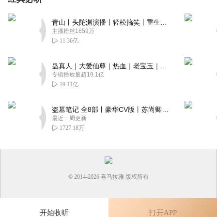
听风L轻语
你是无力抗拒不停追逐的磁场
青山丨头陀渊演播丨轻松搞笑丨重生穿越丨古代权谋丨VIP免费 | 多人有声剧
回复
2022-11-11
1
主播粉丝1659万
11.36亿
Lijq0
好听的，就是更新有点慢。。加油＾０＾~
蛊真人｜大爱仙尊｜热血｜老宝玉｜多人VIP免费有声剧
专辑播放量超19.1亿
回复
2022-10-02
1
19.11亿
焦叔说书
盗墓笔记 全8部丨豪华CV版丨苏尚卿&边江 领衔 多人有声剧丨冠声文化丨南派三叔
浮屠老师又一部大作上架了，这刚猛的演播，深入人心的声
最近一周更新
音乃是我辈的典范
1727.18万
回复
2022-09-17
1
蓝星老夫子
卧槽，牛逼了！最喜欢这种节目了，听起来刺激！
© 2014-
2026
喜马拉雅 版权所有
回复
2022-08-25
1
开始收听
打开APP