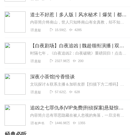
论中说说自己的话语呦～ 风里雨里，让我们书里相遇！
回复
2022-08-26
道士不好惹丨多人版丨风水秘术丨爆笑丨都市丨悬疑丨骨头演播
4
内容简介终南山，世人只知终南山有全真教，却不知终南山下有一座破败的道观。世人只知茅山善捉鬼，天师精辟邪，杨公会风水，却不知古井观人最懂天道。那一天，古井观的人...
青涩汀汀
15.59亿
4285
悬疑
优秀！单播最是考验主播的演播水平！也只有浮屠大大才能
hold 住！期待ing～
【白夜剧场】白夜追凶 | 魏超领衔演播 | 双男主破案|现代都市犯罪悬疑大剧 | 影视原著 |都市悬疑|犯罪剧情|探案推理 |指纹小说改编
回复
2022-08-22
3
时隔七年，《白夜追凶2：白夜破晓》重磅回归！点击收听中国“硬汉派悬疑”先河之作，国产悬疑天花板一场扑朔迷离的灭门惨案，一场兄弟间的白夜追逐！中国首部硬汉派悬疑推...
2327.98万
200
悬疑
听友409586643
浮屠大大的书更新也太快了，都快来不及听了，但是我喜欢
深夜小茶馆|兮香怪谈
听，依然支持
文玩探讨＆联系主播＆加听友群【扫描下方二维码】获取深夜小茶馆一手资讯↓↓↓
回复
2022-08-26
2
57.62亿
628
悬疑
1365090ibcn
追凶之七罪仇杀|VIP免费|刑侦探案|悬疑惊悚|多人有声剧
好听好听非常精彩期待更新
内容简介总有罪恶隐藏在被人忽视的角落，一旦没有被及时拔除就会生根发芽，一桩离奇的凶案牵扯出十五年前的一场灭门惨案，而陈柏作为当年灭门惨案之间的唯一证人，也开始...
回复
2022-11-15
1
1446.98万
1355
有声书
经典必听