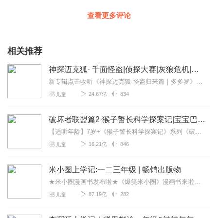
查看更多评论
相关推荐
神探迈克狐· 千面怪盗|侦探大赛|灰狼危机|多多罗
新专辑点击收听《神探迈克狐·怪盗归来篇｜多多罗》！！！>>>点击进入主播橱窗购买《神探迈克狐》系列图书吧!<<<多多罗故事【点击前往】收听多多罗其他好玩有趣的故...
24.67亿
834
儿童
破坏者联盟篇2·猴子警长科学探案记|宝宝巴士故事
【适听年龄】7岁+《猴子警长科学探案记》系列《破坏者联盟篇1·猴子警长科学探案记》>>>《破坏者联盟篇2·猴子警长科学探案记》>>>《破坏者联盟篇3·猴子警长科...
16.21亿
846
儿童
米小圈上学记:一二三年级 | 畅销出版物
★米小圈漫画书发布啦★《爆笑米小圈》漫画书来啦《米小圈上学记》一二三年级正版广播剧！《米小圈上学记》系列是儿童作家北猫最新创作的儿童小说系列，作品诙谐幽默、好...
87.19亿
282
儿童