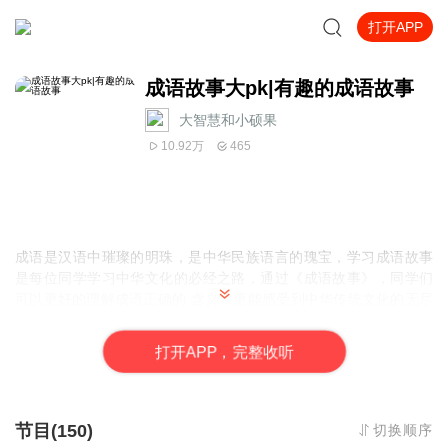
打开APP
成语故事大pk|有趣的成语故事
大智慧和小硕果
10.92万
465
成语是汉语中璀璨的明珠，是中华民族语言的瑰宝，学习成语故事
是每位同学学习中华文化的必经之路，通过《成语故事》，同学们
可以更好的理解成语正确的 含义，更能感受到中华传统文化的无尽
魅力。
打
开
A
P
P，完整收听
节目(150)
切换顺序