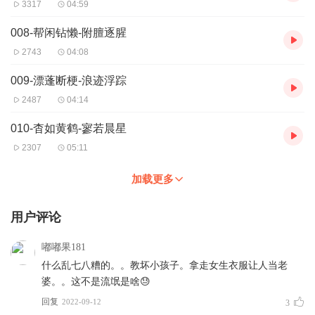
3317
04:59
008-帮闲钻懒-附膻逐腥
2743
04:08
009-漂蓬断梗-浪迹浮踪
2487
04:14
010-杳如黄鹤-寥若晨星
2307
05:11
加载更多
用户评论
嘟嘟果181
什么乱七八糟的。。教坏小孩子。拿走女生衣服让人当老
婆。。这不是流氓是啥😓
回复
2022-09-12
3