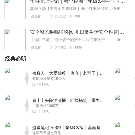
李哪吒上学记｜稀里糊涂一年级&神神气气二年级
其他互动【东海小学李哪吒】开小红书账号啦，快来关注和李哪吒成为好朋友！有机会免费领儿童会员、官方周边！【点击加入】东海小学广播站圈子，更多互动！李哪吒全新冒险番...
26.01亿
498
儿童
安全警长啦咘啦哆|幼儿日常生活安全科普|宝宝巴士
【适听年龄】4岁+孩子的安全，我们来守护！——啦咘啦哆警长宣孩子天生爱冒险，好奇心爆棚！不是在大马路上比赛跑，就是踩着椅子上下跳，怎样才能保护孩子平安长大？听...
34.89亿
1439
儿童
经典必听
蛊真人｜大爱仙尊｜热血｜老宝玉｜多人VIP免费有声剧
专辑播放量超19.1亿
19.17亿
青山丨头陀渊演播丨轻松搞笑丨重生穿越丨古代权谋丨VIP免费 | 多人有声剧
主播粉丝1660万
11.45亿
盗墓笔记 全8部丨豪华CV版丨苏尚卿&边江 领衔 多人有声剧丨冠声文化丨南派三叔
连载节目超七百集