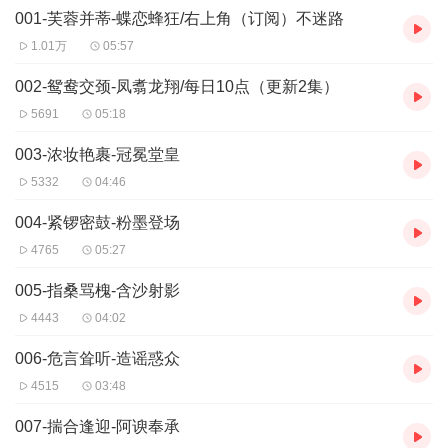
001-芙蓉并蒂-蝶恋蜂狂/右上角（订阅）不迷路
1.01万
05:57
002-鸳鸯交颈-凤翥龙翔/每日10点（更新2集）
5691
05:18
003-浓妆艳裹-冠冕堂皇
5332
04:46
004-紧锣密鼓-粉墨登场
4765
05:27
005-指桑骂槐-含沙射影
4443
04:02
006-危言耸听-造谣惑众
4515
03:48
007-揣合逢迎-阿谀奉承