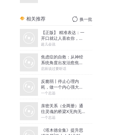
相关推荐
换一批
【正版】 精准表达：一
开口就让人喜欢你，情
商沟通必听
超儿会说
焦虑症的自救：从神经
系统角度出发治愈焦虑
症
启辰说过要听话
反脆弱丨停止心理内
耗，做一个内心强大的
人丨一个志远演播
一个志远
亲密关系（全两册）通
往灵魂的桥梁X无拘无束
的关系丨亲密关系心理
一个志远
学
《塔木德全集》提升思