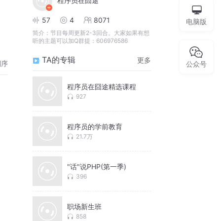
程序员在囧途
57
4
8071
电脑版
简介：
节目每周更新2-3回合。大家如果有想
听的主题可以加Q群提：606976586
TA的专辑
更多
倒序
公众号
程序员在囧途精选课程
927
程序员的学前教育
21.7万
"话"说PHP(第一季)
396
职场新生班
858