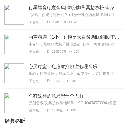
行星钵音疗愈全集|深度催眠 冥想放松 全身心深度按摩
2块钱，你能得到什么？▼1次全身心的深度按摩钵目前已广泛地被应用于美容Spa和按摩养生馆的疗程中，许多疗愈师使用铜钵在身体上，发现5分钟铜钵按摩的深度放松，效...
2948.69万
41
音乐
雨声精选（1小时）纯享大自然助眠催眠-雷雨声，下雨
本专辑，是张玎为您千挑万选的“雨声”。每条音频1小时，中间没有打扰。有轻柔细雨、淅淅沥沥；雨滴入水，滴答作响；隐隐雷声，隆隆为伴；流水潺潺，映入耳畔。这里没有音...
2758.03万
208
音乐
心灵疗愈：焦虑症抑郁症心理音乐
听心灵疗愈音乐，解忧心理，放空身心，走出抑郁症、焦虑症、恐惧症等情绪困扰。疗愈音乐=心灵养生最有效的聆听建议：步骤一、选择安静的环境，闭目静卧或坐。步骤二、根据...
1.26亿
839
音乐
总有这样的歌只想一个人听
原创音乐/文案投稿加地球号：SOHO454579034<前面英文是大写>带上你的音乐和故事与我们相遇..每一位小伙伴的经历都是我们创作的源头..
12.45亿
1333
音乐
经典必听