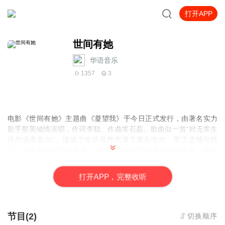
打开APP
世间有她
华语音乐
1357
3
电影《世间有她》主题曲《凝望我》于今日正式发行，由著名实力
歌手那英倾情演唱，作词李聪、作曲常石磊。歌曲似一首“对无常生
活的温柔告白”，描述了生活虽然充满了离合悲欢，带了遗憾与错
过，但人就像温柔的花朵，经历风雨后反而越加美丽的绽放，世间
每一个“她”，在经历人生的捶打和历练后，都更加坚韧与勇敢，曲调
与歌词似一股暖流，充满感悟治愈人心。
打
开
A
P
P，完整收听
节目(2)
切换顺序