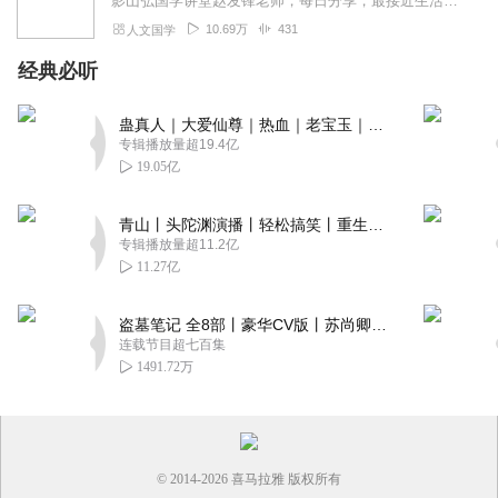
影山弘国学讲堂赵发锋老师，每日分享，最接近生活的国学。
10.69万
431
人文国学
经典必听
蛊真人｜大爱仙尊｜热血｜老宝玉｜多人VIP免费有声剧
专辑播放量超19.4亿
19.05亿
青山丨头陀渊演播丨轻松搞笑丨重生穿越丨古代权谋丨VIP免费 | 多人有声剧
专辑播放量超11.2亿
11.27亿
盗墓笔记 全8部丨豪华CV版丨苏尚卿&边江 领衔 多人有声剧丨冠声文化丨南派三叔
连载节目超七百集
1491.72万
© 2014-
2026
喜马拉雅 版权所有