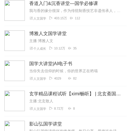
香道入门&沉香讲堂—国学必修课
我与香的缘分很深，作为传统制香技艺非遗传承人，几乎每天都要与香打交道。三言香学院到现在也已经有十二年的时间了。光阴似箭，但是于香来讲，我还是相见恨晚。我在三言香...
403.15万
112
人文国学
博雅人文国学讲堂
主播:博雅人文
10.12万
35
个人成长
国学大讲堂|AI电子书
当你失去信仰的时候，你的世界正在坍塌
4029
82
人文国学
玄学精品课程试听【ximi畅听】 | 北玄斋国学讲堂
主播:北玄散人
8.72万
8
人文国学
影山弘国学讲堂