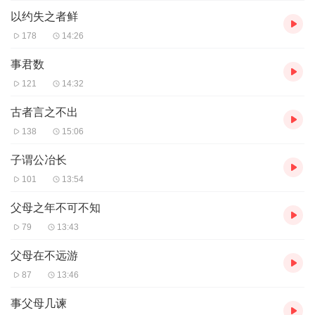
以约失之者鲜
178
14:26
事君数
121
14:32
古者言之不出
138
15:06
子谓公冶长
101
13:54
父母之年不可不知
79
13:43
父母在不远游
87
13:46
事父母几谏