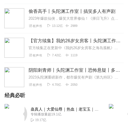
偷香高手丨头陀渊工作室丨搞笑多人有声剧
2023年爆款仙侠，爆笑大世界修仙！《择日飞升》点击传送头陀渊工作室超震撼有声剧《头狼》点击收听！点击订阅精彩不迷路！【内容简介】当主角醒来发现自己变成了宋青书...
13.12亿
2989
有声书
【官方续集】我的26岁女房客丨头陀渊工作室丨海岛孤帆丨超级大坦克科比著丨爆笑都市
官方续集正在更新中《我的26岁女房客之海岛孤帆》作者：超级大坦克科比剧情梗概：简微出国后，昭阳自我放逐，漫无目的的生活，终日酗酒消沉。他意外与乐瑶重逢，两人因...
7.42亿
1119
有声书
阴阳刺青师丨头陀渊工作室丨恐怖悬疑丨多人有声剧
2023头陀渊重磅新作，都市爆笑有声剧《第九特区》，点击收听！内容简介生死富贵，出入平安。我是一门特殊刺绣的传人，俗称“纹身”，特殊纹身在皮肤上，可以辟邪、扭...
4.70亿
2050
有声书
经典必听
蛊真人｜大爱仙尊｜热血｜老宝玉｜多人VIP免费有声剧
专辑播放量超19.1亿
19.17亿