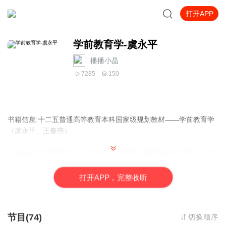
打开APP
学前教育学-虞永平
播播小晶
7285
150
书籍信息:十二五普通高等教育本科国家级规划教材——学前教育学
（虞永平、王春燕）
内容重点:学前教育学是一门研究学前教育现象和规律的科学，作为
高等师范院校学前教育专业基础课程的学习教育学总体上是一门呈
现以系统理论为主要目的的课程。重点关注的是学前教育的特点和
打
开
A
P
P，完整收听
规律，关注学前儿童的全面发展，关注学前教育的原则和方法，理
论眼镜和现实情况，确定教育学与教育原理，儿童发展心理学，生
理学等相关学科理论为基础，是一门多领域交叉融合的课程，也是
节目(74)
切换顺序
贯穿古今，融汇中西的课程，反映了人类对学前教育的共同探索和