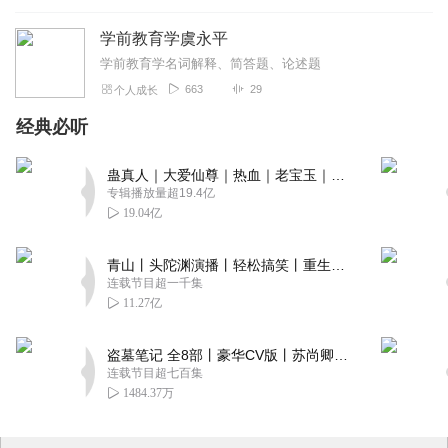
学前教育学虞永平
学前教育学名词解释、简答题、论述题
663
29
个人成长
经典必听
蛊真人｜大爱仙尊｜热血｜老宝玉｜多人VIP免费有声剧
专辑播放量超19.4亿
19.04亿
青山丨头陀渊演播丨轻松搞笑丨重生穿越丨古代权谋丨VIP免费 | 多人有声剧
连载节目超一千集
11.27亿
盗墓笔记 全8部丨豪华CV版丨苏尚卿&边江 领衔 多人有声剧丨冠声文化丨南派三叔
连载节目超七百集
1484.37万