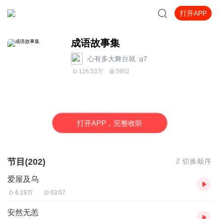
打开APP
成语故事集
心有多大舞台就_g7
126.53万
5952
打
开
A
P
P，完整收听
节目(202)
切换顺序
爱屋及乌
6.19万
03:07
安然无恙