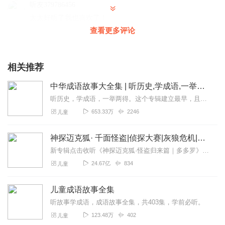
听友379786456
太太好听了我也喜欢了！
查看更多评论
回复
2024-07-21
0
柠檬半夏7t
相关推荐
好好好好听听听听！！！！
回复
2022-04-11
0
中华成语故事大全集 | 听历史,学成语,一举两得
听历史，学成语，一举两得。这个专辑建立最早，且最初为手机录制，水平低，音量小，录得不好。换了设备之后，又把前七百条音频一条一条重新录制替换了一遍。有不少听众朋友...
听友234133304
653.33万
2246
儿童
姓名:刘小莲 日期:2月28日 体温:36.26
回复
2022-01-28
1
神探迈克狐· 千面怪盗|侦探大赛|灰狼危机|多多罗
新专辑点击收听《神探迈克狐·怪盗归来篇｜多多罗》！！！>>>点击进入主播橱窗购买《神探迈克狐》系列图书吧!<<<多多罗故事【点击前往】收听多多罗其他好玩有趣的故...
24.67亿
834
儿童
儿童成语故事全集
听故事学成语，成语故事全集，共403集，学前必听。
123.48万
402
儿童