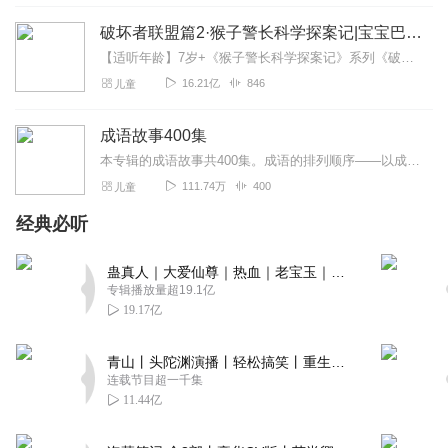
破坏者联盟篇2·猴子警长科学探案记|宝宝巴士故事
【适听年龄】7岁+《猴子警长科学探案记》系列《破坏者联盟篇1·猴子警长科学探案记》>>>《破坏者联盟篇2·猴子警长科学探案记》>>>《破坏者联盟篇3·猴子警长科...
16.21亿
846
儿童
成语故事400集
本专辑的成语故事共400集。成语的排列顺序——以成语第一个字的拼音首字母先后顺序而排列，便于同学们快速搜索寻找。成语:古代汉语词汇中特有的一种长期相沿用的固定短...
111.74万
400
儿童
经典必听
蛊真人｜大爱仙尊｜热血｜老宝玉｜多人VIP免费有声剧
专辑播放量超19.1亿
19.17亿
青山丨头陀渊演播丨轻松搞笑丨重生穿越丨古代权谋丨VIP免费 | 多人有声剧
连载节目超一千集
11.44亿