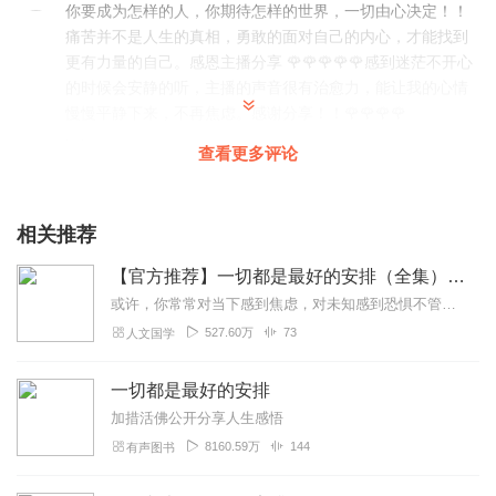
你要成为怎样的人，你期待怎样的世界，一切由心决定！！
痛苦并不是人生的真相，勇敢的面对自己的内心，才能找到
更有力量的自己。感恩主播分享 🌹🌹🌹🌹🌹感到迷茫不开心
的时候会安静的听，主播的声音很有治愈力，能让我的心情
慢慢平静下来，不再焦虑。感谢分享！！🌹🌹🌹🌹
回复
2022-09-30
2
查看更多评论
相关推荐
【官方推荐】一切都是最好的安排（全集）加措“人生智慧三部曲”
或许，你常常对当下感到焦虑，对未知感到恐惧不管你想成为怎样的人，面对世间何种烦恼你都可以在加措活佛的加持和开示中，获得改变的力量百万册畅销书作者加措活佛的逆境求...
527.60万
73
人文国学
一切都是最好的安排
加措活佛公开分享人生感悟
8160.59万
144
有声图书