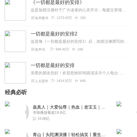
《一切都是最好的安排》
这是加措活佛对于广大读者的心灵开示，每篇文章很短，却不乏给予心灵力量的源泉，深入浅出，生动形象……，让听者反观内心，正视自己，树立正确的人生方向和生活态度，乐观...
1273.43万
150
有声图书
一切都是最好的安排2
这是继《一切都是最好的安排1》后，加措活佛撰写的第二部，此书中多了很多生动鲜活的小故事，结合深入浅出的禅意道理，让人深入浅出，感受颇深……
949.42万
108
有声书
一切都是最好的安排
亲爱的朋友您好！欢迎您收听闲踏清凉月个人电台，今天为您推荐加措活佛的一本书《一切都是最好的安排》，加措活佛是扎嘎寺活佛，慈爱基金的发起人，80后最具影响力的精神...
1414.52万
640
人文国学
经典必听
蛊真人｜大爱仙尊｜热血｜老宝玉｜多人VIP免费有声剧
专辑播放量超19.8亿
19.08亿
青山丨头陀渊演播丨轻松搞笑丨重生穿越丨古代权谋丨VIP免费 | 多人有声剧