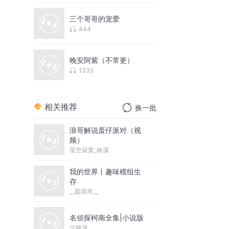
三个哥哥的宠爱
444
晚安阿紫（不常更）
1335
相关推荐
换一批
浪哥解说蛋仔派对（视
频）
星空寂寞_林溪
我的世界丨趣味模组生
存
__圆周率__
名侦探柯南全集|小说版
沉晓溪