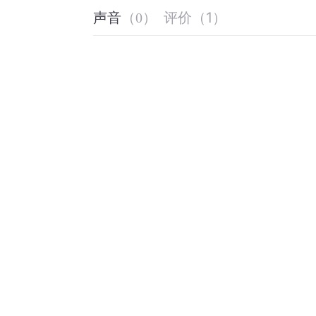
评价
（
1
）
声音
（
0
）