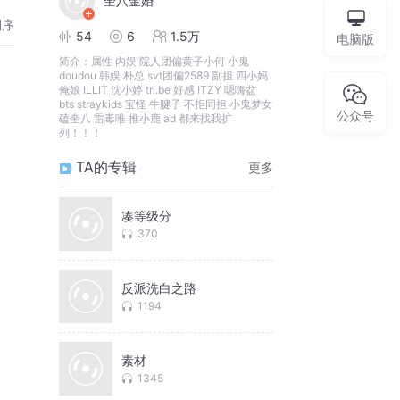
奎八金婚
倒序
54
6
1.5万
电脑版
简介：
属性 内娱 院人团偏黄子小何 小鬼
doudou 韩娱 朴总 svt团偏2589 副担 四小妈
俺娘 ILLIT 沈小婷 tri.be 好感 ITZY 嗯嗨盆
bts straykids 宝怪 牛腱子 不拒同担 小鬼梦女
公众号
磕奎八 雷毒唯 推小鹿 ad 都来找我扩
列！！！
TA的专辑
更多
凑等级分
370
反派洗白之路
1194
素材
1345