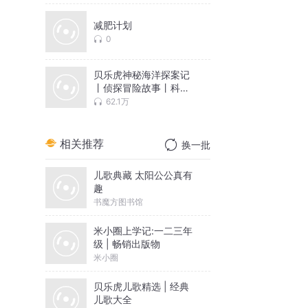
减肥计划
0
贝乐虎神秘海洋探案记
丨侦探冒险故事丨科普
百科
62.1万
相关推荐
换一批
儿歌典藏 太阳公公真有
趣
书魔方图书馆
米小圈上学记:一二三年
级 | 畅销出版物
米小圈
贝乐虎儿歌精选 | 经典
儿歌大全