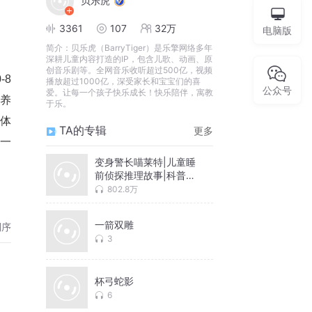
贝乐虎
3361
107
32万
电脑版
简介：
贝乐虎（BarryTiger）是乐擎网络多年
深耕儿童内容打造的IP，包含儿歌、动画、原
创音乐剧等。全网音乐收听超过500亿，视频
-8
播放超过1000亿，深受家长和宝宝们的喜
公众号
爱。让每一个孩子快乐成长！快乐陪伴，寓教
养
于乐。
身体
TA的专辑
更多
一
变身警长喵莱特|儿童睡
前侦探推理故事|科普百
科
802.8万
一箭双雕
倒序
3
杯弓蛇影
6