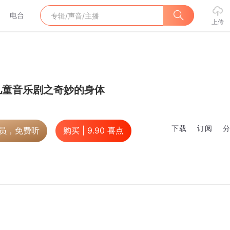
电台
上传
儿童音乐剧之奇妙的身体
下载
订阅
会员，免费听
购买 |
9.90
喜点