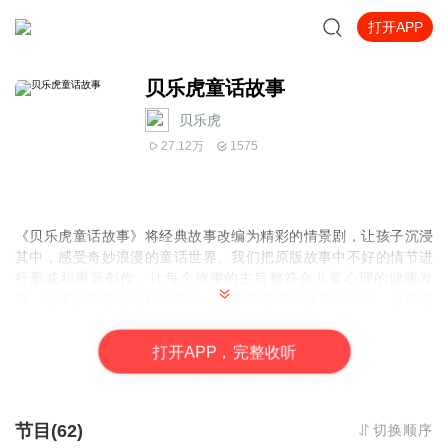
打开APP
贝乐虎童话故事
贝乐虎
27.12万
1575
《贝乐虎童话故事》将经典故事改编为精彩的情景剧，让孩子沉浸
其中，感受奇妙浪漫的童话世界。我们把原版故事中不好的情节进
行删减和重新创作，让每个故事的主旨都符合儿童心理的健康发
展。故事的语言经过精心雕琢，让孩子在享受故事的同时，也能感
受美的意境。这些充满爱的童话故事能够引导孩子学会诚实守信，
保持善良美好。
打
开
A
P
P，完整收听
节目(62)
切换顺序