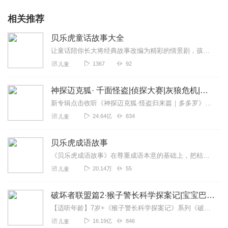
相关推荐
贝乐虎童话故事大全
让童话陪你长大将经典故事改编为精彩的情景剧，孩子可沉浸其中，感受奇妙的童话世界。同时将原版故事中“黑暗、负面、血腥”的情节进行删减和重新创作，让孩子从故事里学会...
1367
92
儿童
神探迈克狐· 千面怪盗|侦探大赛|灰狼危机|多多罗
新专辑点击收听《神探迈克狐·怪盗归来篇｜多多罗》！！！>>>点击进入主播橱窗购买《神探迈克狐》系列图书吧!<<<多多罗故事【点击前往】收听多多罗其他好玩有趣的故...
24.64亿
834
儿童
贝乐虎成语故事
《贝乐虎成语故事》在尊重成语本意的基础上，把枯燥难懂的成语改编成一个个情节丰富、有趣又生动的情景故事。快乐听故事，轻松学成语。让孩子不仅可以在故事中学会成语，还...
20.14万
55
儿童
破坏者联盟篇2·猴子警长科学探案记|宝宝巴士故事
【适听年龄】7岁+《猴子警长科学探案记》系列《破坏者联盟篇1·猴子警长科学探案记》>>>《破坏者联盟篇2·猴子警长科学探案记》>>>《破坏者联盟篇3·猴子警长科...
16.19亿
846
儿童