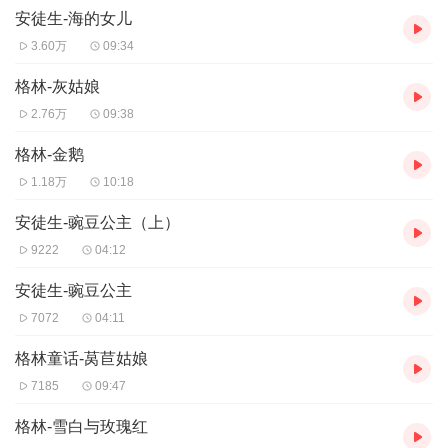
安徒生-海的女儿
3.60万
09:34
格林-灰姑娘
2.76万
09:38
格林-金鹅
1.18万
10:18
安徒生-豌豆公主（上）
9222
04:12
安徒生-豌豆公主
7072
04:11
格林童话-莴苣姑娘
7185
09:47
格林-雪白与玫瑰红