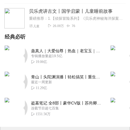
贝乐虎讲古文丨国学启蒙丨儿童睡前故事
重磅推荐：1.【侦探冒险系列】《贝乐虎神秘海洋探案记丨侦探冒险故事丨科普百科》《贝乐虎之历史大侦探丨国学启蒙丨侦探冒险故事》2.【经典名著系列】《贝乐虎讲西游记...
26.09万
76
儿童
经典必听
蛊真人｜大爱仙尊｜热血｜老宝玉｜多人VIP免费有声剧
专辑播放量超19.5亿
19.06亿
青山丨头陀渊演播丨轻松搞笑丨重生穿越丨古代权谋丨VIP免费 | 多人有声剧
最近一周更新
11.29亿
盗墓笔记 全8部丨豪华CV版丨苏尚卿&边江 领衔 多人有声剧丨冠声文化丨南派三叔
连载节目超七百集
1551.56万