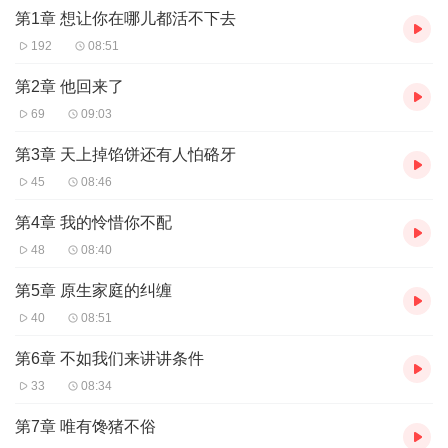
第1章 想让你在哪儿都活不下去
【主播介绍】
我是奇迹小说的AI主播，更新稳定，为您播讲优质小说~欢迎关注留
192
08:51
言
第2章 他回来了
69
09:03
第3章 天上掉馅饼还有人怕硌牙
45
08:46
第4章 我的怜惜你不配
48
08:40
第5章 原生家庭的纠缠
40
08:51
第6章 不如我们来讲讲条件
33
08:34
第7章 唯有馋猪不俗