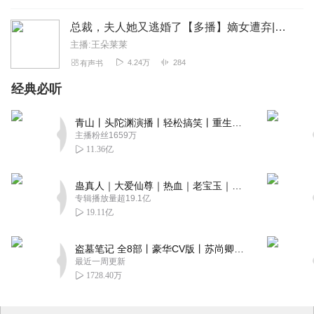
总裁，夫人她又逃婚了【多播】嫡女遭弃|复仇|虐恋
主播:王朵莱莱
4.24万
284
有声书
经典必听
青山丨头陀渊演播丨轻松搞笑丨重生穿越丨古代权谋丨VIP免费 | 多人有声剧
主播粉丝1659万
11.36亿
蛊真人｜大爱仙尊｜热血｜老宝玉｜多人VIP免费有声剧
专辑播放量超19.1亿
19.11亿
盗墓笔记 全8部丨豪华CV版丨苏尚卿&边江 领衔 多人有声剧丨冠声文化丨南派三叔
最近一周更新
1728.40万