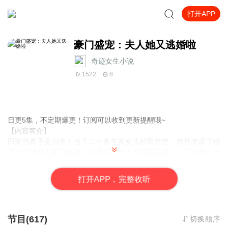
打开APP
豪门盛宠：夫人她又逃婚啦
奇迹女生小说
1522
8
日更5集，不定期爆更！订阅可以收到更新提醒哦~
【内容简介】
田家的真千金归来！当了二十多年亲女儿的田悠悠，忽然变成了假
千金。被赶出家门的她，却被另一个人寻找着踪迹……三年前，为
了家族利益，田悠悠被父亲送到了别人的床上。三年后，那个人再
度归来，她以为他会落井下石，跟真千金一起对付她，却没想到，
打
开
A
P
P，完整收听
他说：“夫人别跑，我们先领个证!”
【作者介绍】
作者：小医仙
节目(617)
切换顺序