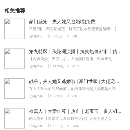
相关推荐
豪门盛宠：夫人她又逃婚啦|免费
日更5集，不定期爆更！订阅可以收到更新提醒哦~【内容简介】田家的真千金归来！当了二十多年亲女儿的田悠悠，忽然变成了假千金。被赶出家门的她，却被另一个人寻找着...
5.31万
618
有声书
第九特区丨头陀渊演播丨搞笑热血都市丨伪戒丨VIP免费多人有声剧
【内容简介】灾变过后，大地满目疮痍。粮食匮乏，资源紧俏，局势混乱……一位从待规划区杀出来的青年，背对着漫天黄沙，孤身来到九区谋生，却不曾想偶然结识三五好友，一念...
44.39亿
2813
有声书
战爷，夫人她又逃婚啦 | 豪门世家 | 大佬宠妻 | 契约婚姻 | 甜宠
在人人敬畏的战爷面前，她的逃婚既是挑战也是机遇
5.33万
726
有声书
蛊真人｜大爱仙尊｜热血｜老宝玉｜多人VIP免费有声剧
内容简介【黑暗文反派流封神之作】人是万物之灵，蛊是天地真精。一个穿越者不断重生的故事。一个养蛊、炼蛊、用蛊的奇特世界。配音组（男角色）老宝玉旁白...
19.11亿
3434
有声书