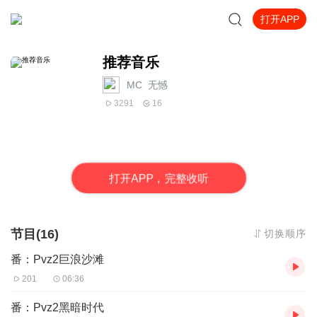
打开APP
推荐音乐
MC_无憾
3291
16
打
开
A
P
P，完整收听
节目(16)
切换顺序
番：Pvz2巨浪沙滩
201
06:36
番：Pvz2黑暗时代