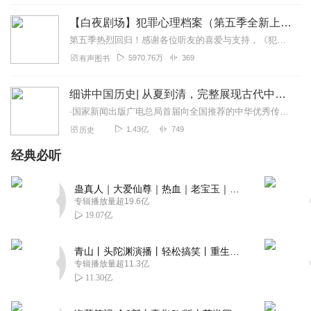
【白夜剧场】犯罪心理档案（第五季全新上线）|惊心动魄的心理罪案全书|《十宗罪》作者倾力推荐
wuhan513985
第五季热烈回归！感谢各位听友的喜爱与支持，《犯罪心理档案》第五季于2024年5月27日正式上线，欢迎大家继续追听~音频制作组配音导演——東君剧本编辑/后期监制—...
爱你孤身走暗巷 爱你不跪的模样 爱你对峙过绝望 不肯哭一
5970.76万
369
有声图书
场 爱你破烂的衣裳 却敢堵命运的枪 爱你和我那么像 缺口都
一样 去吗？配啊！这褴褛的披风 战吗？战啊！以最卑微的梦
细讲中国历史| 从夏到清，完整展现古代中国的发展历程|李学勤、郭志坤联合主编 广电总局推荐
致那黑夜中的呜咽与怒吼 谁说站在光里的才算英雄 你的斑驳
·国家新闻出版广电总局首届向全国推荐的中华优秀传统文化普及图书·著名历史学家李学勤和著名出版家郭志坤联合主编·新生代12位中国学者历史多年撰写·喜马拉雅实力主播...
与众不同 你的沉默震耳欲聋……
1.43亿
749
历史
回复
2022-09-10
2
经典必听
可爱小豌豆哥哥
小子，音乐不错呀，继续努力
蛊真人｜大爱仙尊｜热血｜老宝玉｜多人VIP免费有声剧
专辑播放量超19.6亿
回复
2022-12-28
1
19.07亿
YZ_一只全息坚果
青山丨头陀渊演播丨轻松搞笑丨重生穿越丨古代权谋丨VIP免费 | 多人有声剧
好！！！！！！！！！
专辑播放量超11.3亿
回复
2022-09-26
1
11.30亿
KO之人1号