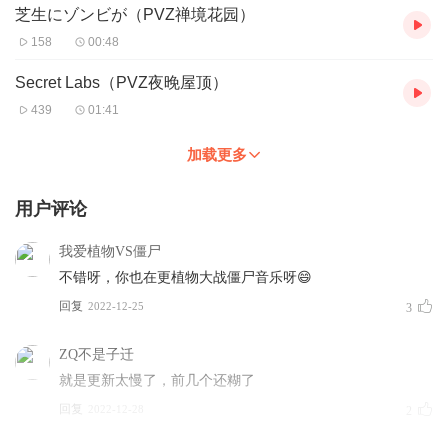
芝生にゾンビが（PVZ禅境花园）
158
00:48
Secret Labs（PVZ夜晚屋顶）
439
01:41
加载更多
用户评论
我爱植物VS僵尸
不错呀，你也在更植物大战僵尸音乐呀😄
回复
2022-12-25
3
ZQ不是子迁
就是更新太慢了，前几个还糊了
回复
2022-12-28
2