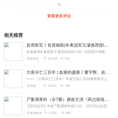
DZ_时光取名叫无心I
好听极了👍🏻 都是勇敢的，你额头的伤口，你的不同，你犯的
错都不必隐藏，你破旧的玩偶，你的面具，你的自我，他们
查看更多评论
说要带着光驯服每一头怪兽，他们说要缝好你的伤，没有人
爱小丑，为何孤独不可光荣？人只有不完美，值得歌颂，谁
说污泥满身的不算英雄？爱你孤身走暗巷，爱你不跪的模
相关推荐
样，爱你对峙过绝望，不肯哭一场，爱你破烂的衣裳，却敢
首席医官丨首席御医|冬奥冠军王濛推荐|职场商战超经典神作
堵命运的枪，爱你和我那么像，缺口都一样，去吗，配吗，
这褴褛的披风，战吗，战啊，以最卑微的梦，致那黑夜中的
短道速滑冬奥冠军王濛也在听的小说！内容简介曾毅凭着祖传绝技和中西医兼修学养，在高手如林的医学界脱颖而出，仅用三副中药便解除了一位领导夫人的病根，备受青睐，被破...
呜咽与怒吼，谁说站在光里的才算英雄？！
32.24亿
622
有声书
回复
2022-12-23
2
大唐兴亡三百年 | 血腥的盛唐丨董宇辉、俞敏洪推荐
PVZ_豌豆射手
>>>>《大唐兴亡三百年》作者王觉仁2026重磅新作上线！点击立即收听《论语越读越强大》，听懂中国人的底层逻辑>>>>《古代人的衣食住行》专辑上新！遇皇必跪？古...
爱你孤身走暗巷 爱你不跪的模样 爱你对峙过绝望 不肯哭一
2.01亿
338
历史
场 爱你破烂的衣裳 却敢堵命运的枪 爱你和我那么像 缺口都
一样 去吗？配啊！这褴褛的披风 战吗？战啊！以最卑微的梦
尸案调查科（全7册）龚俊主演《风过留痕》原著| 骆驼演播 | 法医秦明、人鱼雷米推荐
致那黑夜中的呜咽与怒吼 谁说站在光里的才算英雄 你的斑驳
【评论送书】恭喜尸案调查科破1.5亿，10月26日起至11月10号，在评论区随机抽取3位幸运听众送纸书《尸案调查科》（大结局）▲《尸语者》法医秦明、《罪全书》蜘...
与众不同 你的沉默震耳欲聋……
2.23亿
669
有声图书
回复
2022-12-23
2