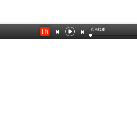
　　后来，人们就以“安步当车”表示不乘
步，步行。
喜马拉雅
　　八仙过海，各显神通
　　传说古时候有八个神仙，他们分别是铁
子。这八个神仙外貌和脾气都各有特色，经
　　有一天，他们一同去参加王母娘娘的蟠
的凡人和船只根本就没有办法穿越它。于是
投进大海，让这些宝物载我们过海。”大家
在上面，屹立在浪花之上。接下来，韩湘子
果老投下一个纸驴，曹国舅投下玉笏（ｈù
的神力，乘风破浪，终于顺利地到达了东海
　　后来人们就把这个故事概括成为“八仙过
领去完成共同的任务。
　　班门弄斧