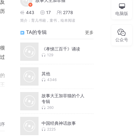
故事大王加菲猫
反
历
443
17
2778
电脑版
简介：
育儿书籍，童书，绘本阅读
TA的专辑
更多
公众号
王很
《孝悌三百千》诵读
129
走过
其他
国的
4346
王
”
故事大王加菲猫的个人
专辑
女可
260
；慢
说
中国经典神话故事
倒序
2225