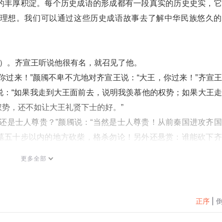
的丰厚积淀。每个历史成语的形成都有一段真实的历史史实，它
理想。我们可以通过这些历史成语故事去了解中华民族悠久的
ù）。齐宣王听说他很有名，就召见了他。
你过来！”颜斶不卑不亢地对齐宣王说：“大王，你过来！”齐宣
说：“如果我走到大王面前去，说明我羡慕他的权势；如果大王
势，还不如让大王礼贤下士的好。”
还是士人尊贵？”颜斶说：“当然是士人尊贵！从前秦国进攻齐
墓五十步以内的地方砍柴，格杀勿论！另外还悬赏：谁能砍下齐
可见，一个活着的大王的头，还抵不上一个死去的士人坟墓呢。
更多全部
的学生，并说：“您和我在一起，食有美味，出必乘车，妻子儿
谢：“我还是希望让我回去，每天晚点儿吃饭，也像吃肉那样香
是保持自己的尊贵。清静无为，纯正自守，乐在其中啊！”颜斶
正序
|