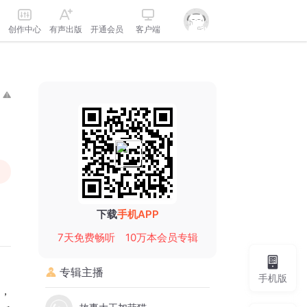
创作中心
有声出版
开通会员
客户端
下载
手机APP
7天免费畅听
10万本会员专辑
专辑主播
手机版
象，