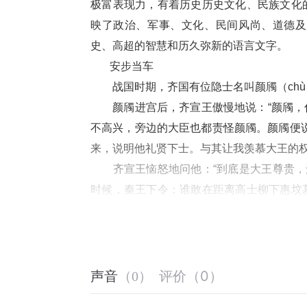
极富表现力，有着历史历史文化、民族文化
映了政治、军事、文化、民间风尚、道德及
史、高超的智慧和历久弥新的语言文字。
　   安步当车
　　战国时期，齐国有位隐士名叫颜斶（ch
　　颜斶进宫后，齐宣王傲慢地说：“颜斶，
不高兴，旁边的大臣也都责怪颜斶。颜斶便
来，说明他礼贤下士。与其让我羡慕大王的权
　　齐宣王恼怒地问他：“到底是大王尊贵，
时候，秦王下令：谁敢在距离高士柳下惠坟
的脑袋，就封他为万户侯，赏金两万两。由此
　　齐宣王觉得自己理亏了，便请求做颜斶
以穿上华美的服装。”颜斶毫不动心，坚决辞
慢地走路，就当是坐车一样；不犯罪过，就
评价
（
0
）
声音
（
0
）
罢，告辞而去。