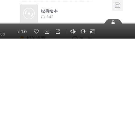
忙；
经典绘本
342
x
1.0
:00
相关推荐
湘
换一批
李哪吒上学记｜稀里糊
天下
涂一年级&神神气气二年
级
东海小学广播站
宝物
地站
米小圈上学记:一二三年
级 | 畅销出版物
张
米小圈
自己
神秘复苏|悬疑惊悚|灵
异|多人有声剧
的本
北冥有声
摸金天师【第一季】
（紫襟演播）