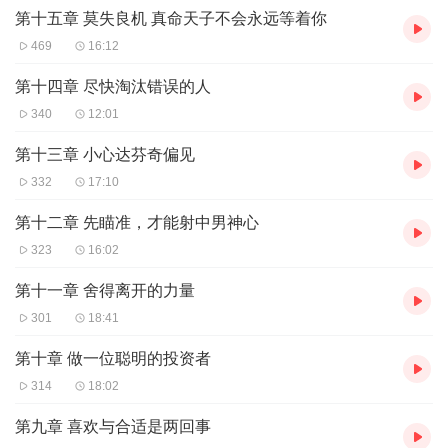
第十五章 莫失良机 真命天子不会永远等着你
469
16:12
第十四章 尽快淘汰错误的人
340
12:01
第十三章 小心达芬奇偏见
332
17:10
第十二章 先瞄准，才能射中男神心
323
16:02
第十一章 舍得离开的力量
301
18:41
第十章 做一位聪明的投资者
314
18:02
第九章 喜欢与合适是两回事