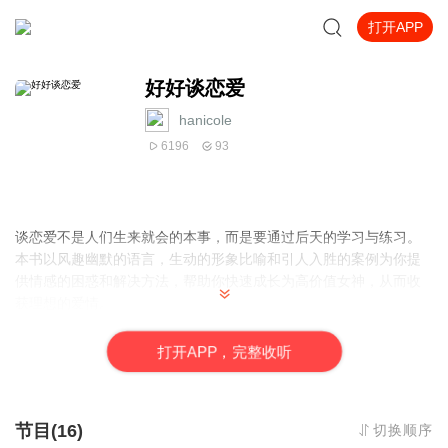
打开APP
好好谈恋爱
hanicole
6196
93
谈恋爱不是人们生来就会的本事，而是要通过后天的学习与练习。
本书以风趣幽默的语言，生动的形象比喻和引人入胜的案例为你提
供情感的困惑和解决方法，帮助你快速成长为高价值女神，从而收
获理想的爱情。
打
开
A
P
P，完整收听
节目(16)
切换顺序