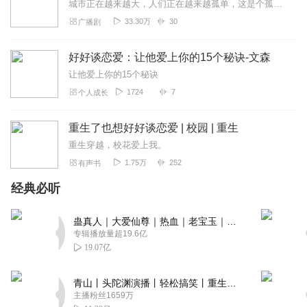
城市正在越来越大，人们正在越来越孤单，这是个孤单的年代。身为女人，你是不是发现：越工作越孤单；越投入越孤单。她们在找寻爱情和婚姻的路上游荡，仿佛坚强但内心彷...
33.30万
30
广播剧
好好谈恋爱：让他爱上你的15个秘诀-文森
让他爱上你的15个秘诀
1724
7
个人成长
重生了也想好好谈恋爱 | 校园 | 重生
重生穿越，校花爱上我。
1.75万
252
有声书
经典必听
蛊真人｜大爱仙尊｜热血｜老宝玉｜多人VIP免费有声剧
专辑播放量超19.6亿
19.07亿
青山丨头陀渊演播丨轻松搞笑丨重生穿越丨古代权谋丨VIP免费 | 多人有声剧
主播粉丝1659万