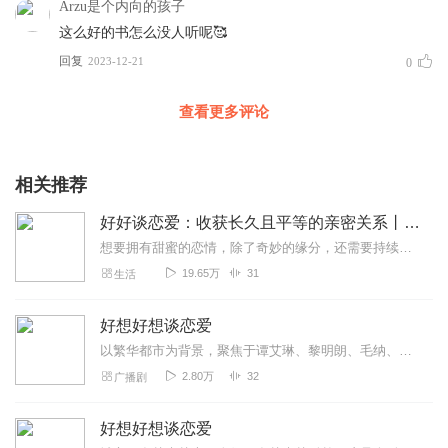
Arzu是个内向的孩子
这么好的书怎么没人听呢🥰
回复
2023-12-21
0
查看更多评论
相关推荐
好好谈恋爱：收获长久且平等的亲密关系丨知乎盐选丨恋爱心理学
想要拥有甜蜜的恋情，除了奇妙的缘分，还需要持续用心的经营。KnowYourself心理研究所，将在30小节课程中，本节课程全面为你解答恋爱不同阶段的具体问...
19.65万
31
生活
好想好想谈恋爱
以繁华都市为背景，聚焦于谭艾琳、黎明朗、毛纳、陶春四位性格迥异的女性好友，她们在各自的生活轨迹中，上演着一场场关于爱与成长的真实故事。谭艾琳，一位知性的书吧老板...
2.80万
32
广播剧
好想好想谈恋爱