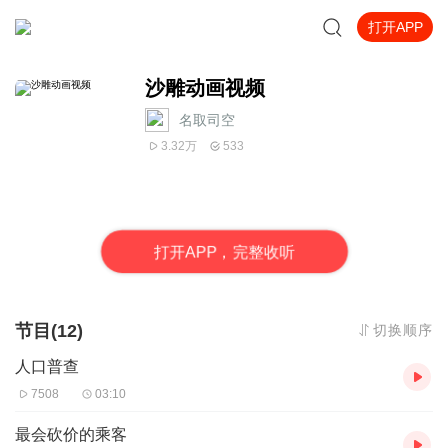
打开APP
沙雕动画视频
名取司空
3.32万
533
打
开
A
P
P，完整收听
节目(12)
切换顺序
人口普查
7508
03:10
最会砍价的乘客