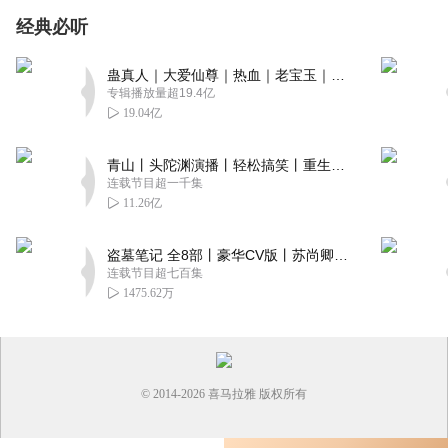
经典必听
蛊真人｜大爱仙尊｜热血｜老宝玉｜多人VIP免费有声剧
专辑播放量超19.4亿
19.04亿
青山丨头陀渊演播丨轻松搞笑丨重生穿越丨古代权谋丨VIP免费 | 多人有声剧
连载节目超一千集
11.26亿
盗墓笔记 全8部丨豪华CV版丨苏尚卿&边江 领衔 多人有声剧丨冠声文化丨南派三叔
连载节目超七百集
1475.62万
© 2014-
2026
喜马拉雅 版权所有