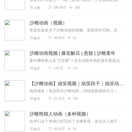
280.86万
166
儿童
沙雕动画（视频）
里面有超多关于沙雕动画的视频，里面有吐司狗，还有其他的那些沙雕动画的人物，大家也可以在这里面看一下哈
38.80万
11
娱乐
沙雕动画视频 | 爆笑解压 | 悬疑 | 沙雕童年
童年哪有那么多“正经事”？这支动画专辑把童年悬疑玩出爆笑新高度！你是否也曾为“作业本神秘失踪案”抓狂？动画里主角直接把书包翻个底朝天，结果在冰箱冷冻层找到...
2.81万
111
娱乐
【沙雕动画】搞笑视频｜搞笑段子｜搞笑动画｜咸鱼原创
搞笑咸鱼｜鱼你同乐沙雕动画｜持续更新感谢关注｜有你真好一头搞笑咸鱼｜原创沙雕动画欢迎点赞订阅评论！
22.21万
234
娱乐
沙雕熊猫人动画（多种视频）
伙伴们这个专辑已经完结了主播寄语：各位大人能不能赏脸给个好评点个关注啊
45.10万
26
娱乐