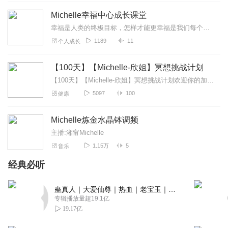
Lucy菜
Michelle幸福中心成长课堂
了解美国多方面信息，还是挺好的
幸福是人类的终极目标，怎样才能更幸福是我们每个人都应该学习的能力，怎样帮助我们的孩子成长为一个能够生活得幸福的人也是每个家长希望做到的事。幸福是有方法的。主播M...
回复
2020-05-16
0
1189
11
个人成长
【100天】【Michelle-欣姐】冥想挑战计划
【100天】【Michelle-欣姐】冥想挑战计划欢迎你的加入！亲爱的伙伴，今天是你参加【100天】冥想挑战计划的第61天建议全程戴上耳机将手机调制静音状态将这...
5097
100
健康
Michelle炼金水晶钵调频
主播:湘甯Michelle
1.15万
5
音乐
经典必听
蛊真人｜大爱仙尊｜热血｜老宝玉｜多人VIP免费有声剧
专辑播放量超19.1亿
19.17亿