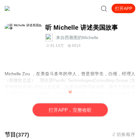
打开APP
听 Michelle 讲述美国故事
来自西雅图的Michelle
91.14万
6014
Michelle Zou ，在美奋斗多年的华人，曾是留学生，白领，经理人
（前微软总监），现在是Pacific TechnologiesConsulting Group (太
平洋科技咨询) 创始人及总裁，中美企业管理咨询师，领导力及职业
发展教练及企业的顾问。1998年赴美留学，获MBA和金融双硕士学
位，现居住西雅图，频繁往返中美之间。从事高科技行业20余年，
曾在微软、HP、EMC和IDC等多家跨国公司任职，负责产品研发、
打
开
A
P
P，完整收听
市场调研和营销，管理过多项互联网产品与服务在全球市场的调
研、研发、上市及推广业务，及十余项新产品的规划及研发。现担
任多家中、美企业顾问，提供企业战略规划，组织转型，领导力和
管理人才培养，美中商业文化，产品研发和策划，产品创新与管
节目(377)
切换顺序
理，市场营销方面的培训与咨询， 客户包括微软、中兴ZTE、东软