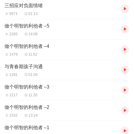
三招应对负面情绪
等。她还作为U.S. Speaker Program 的国际Speaker应美国政府邀
请到多国进行讲座。
5671
01:13
每个人都有自己的梦想。跟Michelle一起来听听在美华人走过的路，
走出您自己的美国之路！
做个明智的利他者 –5
2265
14:08
做个明智的利他者 –4
1479
11:52
与青春期孩子沟通
1291
01:05
做个明智的利他者 –3
1217
11:20
做个明智的利他者 –2
1532
13:24
做个明智的利他者 –1