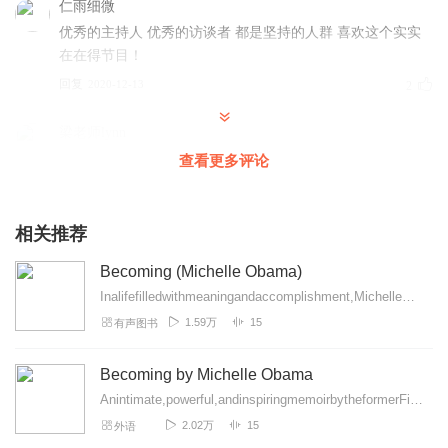
仁雨细微
优秀的主持人 优秀的访谈者 都是坚持的人群 喜欢这个实实
在在得节目！
回复
2020-12-13
2
梁老师lynn
非常高兴能听到这么多优秀人的讲话，谢谢主播。ヾ(❀╹◡╹)
查看更多评论
ﾉ~❤❤❤！！！
回复
2020-05-09
1
相关推荐
四面八方9
Becoming (Michelle Obama)
谢谢分享，节目很不错😄
Inalifefilledwithmeaningandaccomplishment,MichelleObamahasemergedas...
回复
2021-08-17
0
1.59万
15
有声图书
黄浦滩外
Becoming by Michelle Obama
好专辑 支持👍赞👍
Anintimate,powerful,andinspiringmemoirbytheformerFirstLadyoftheUnit...
回复
2020-05-24
0
2.02万
15
外语