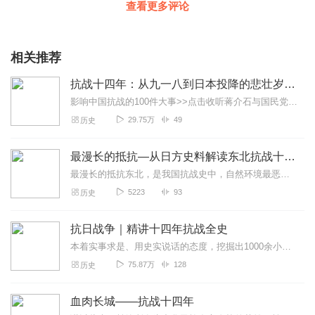
查看更多评论
相关推荐
抗战十四年：从九一八到日本投降的悲壮岁月丨抗日战争
影响中国抗战的100件大事>>点击收听蒋介石与国民党：从崛起到孤岛>>点击收听“历史是最好的教科书，也是最好的清醒剂。”一段波澜壮阔的历史，一场艰苦卓绝的抗争。...
29.75万
49
历史
最漫长的抵抗—从日方史料解读东北抗战十四年
最漫长的抵抗东北，是我国抗战史中，自然环境最恶劣，敌我力量对比最悬殊，拼杀最惨烈的战场，连抗联两任总司令都战死沙场，所以，我国对这段历史的记录显得破不全，特别...
5223
93
历史
抗日战争｜精讲十四年抗战全史
本着实事求是、用史实说话的态度，挖掘出1000余小时由各国记录的战场原声影像、10万张高清真实照片，整理手稿、通讯、报纸文摘等重要文献千余份。以时间为经、以事件...
75.87万
128
历史
血肉长城——抗战十四年