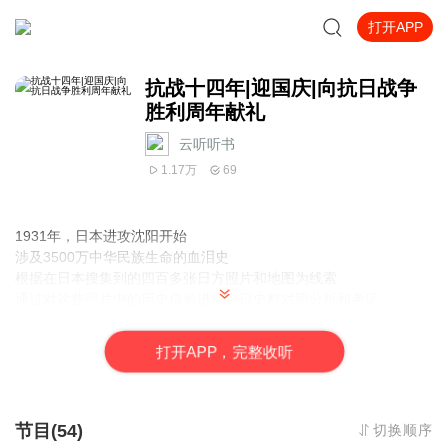
打开APP
抗战十四年|迎国庆|向抗日战争
胜利周年献礼
云听听书
1.17万
69
1931年，日本进攻沈阳开始
涉及3500万中华民族生命的血泪史
根据在日本搜集到的四百多张日方照片和地图为线索
通过对这些照片中的历史信息进行中日史料对照分析和考证
揭示了东北正规军、东北抗日义勇军和东北抗日联军在东北地区
艰苦不屈的抵抗经过
打
开
A
P
P，完整收听
中国人民用鲜血书写的民族史……
节目(54)
切换顺序