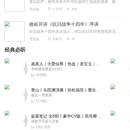
谨以此声，献给所有为中华民族存亡奋战的英雄，献给永不磨灭的民族魂！波澜壮阔的抗日战争，是近代史上中国人民反抗外敌入侵第一次取得完全胜利的民族解放战争，也是中华民...
1.17万
142
历史
德叔开讲《抗日战争十四年》序讲
抗日战争十四年告诉后人，何以在日军悍然侵我东北、虏我同胞，在“九一八事变”过去了漫长的六年，中国的宣战才姗姗来迟，“地无分南北，人不论老幼”……因为中华民族在那...
3.91万
37
历史
经典必听
蛊真人｜大爱仙尊｜热血｜老宝玉｜多人VIP免费有声剧
专辑播放量超19.6亿
19.06亿
青山丨头陀渊演播丨轻松搞笑丨重生穿越丨古代权谋丨VIP免费 | 多人有声剧
最近一周更新
11.30亿
盗墓笔记 全8部丨豪华CV版丨苏尚卿&边江 领衔 多人有声剧丨冠声文化丨南派三叔
连载节目超七百集
1565.76万