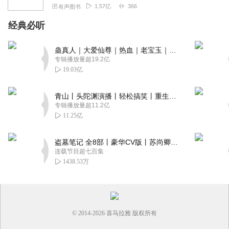
1.57亿
366
有声图书
经典必听
蛊真人｜大爱仙尊｜热血｜老宝玉｜多人VIP免费有声剧
专辑播放量超19.2亿
19.03亿
青山丨头陀渊演播丨轻松搞笑丨重生穿越丨古代权谋丨VIP免费 | 多人有声剧
专辑播放量超11.2亿
11.25亿
盗墓笔记 全8部丨豪华CV版丨苏尚卿&边江 领衔 多人有声剧丨冠声文化丨南派三叔
连载节目超七百集
1438.53万
© 2014-
2026
喜马拉雅 版权所有