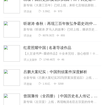
新专辑《大唐三百年》已经上线，来听七言细说唐朝三百年历史吧。点击即可跳转收听。【精读中国历史】立足正史，现代阐释。溯本清源，守正创新。比小说还精彩的正说中国历...
3.39亿
970
历史
听谢涛·春秋：再现三百年恢弘争霸史诗|中国历史 古代
新专辑《听谢涛·罗马人的故事》已经上线，播讲历史十余年，谢涛有度开讲外国历史。1000集+精彩有声节目，完整讲述两千年罗马史，再现西方世界的文明源头。点击跳转收...
8078.30万
855
历史
红星照耀中国 | 名著导读作品
【人文读书声--重磅作品】※全本完结，放心收听！※八年级（上）语文教科书名著导读指定作品，同名有声书！※著名翻译家董乐山先生权威中文译本！※人民文学出版...
1748.48万
46
人文国学
吕鹏大案纪实：中国刑侦案件深度解析
全新专辑《吕鹏大案纪实2025|罪案深度追踪》上线，点击右边链接订阅收听~吕鹏大案纪实2025|罪案深度追踪_全集免费在线阅读收听下载-喜马拉雅上线福利活动...
1.91亿
3268
悬疑
曾国藩传（全四册） | 中国历史名人传记，曾国藩一生一世全传
新专辑《左宗棠》上线，再现晚清名臣左宗棠的传奇人生与政治军事智慧。点击跳转收听。点我直达160万字，闪耀着中华传统文化智慧之光的人物传记。曾国藩的一生一世全传...