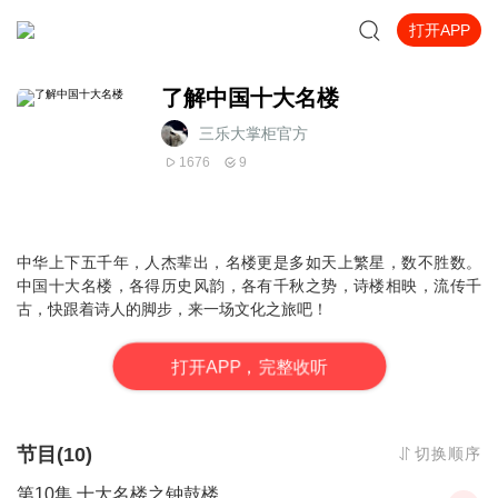
打开APP
了解中国十大名楼
三乐大掌柜官方
1676
9
中华上下五千年，人杰辈出，名楼更是多如天上繁星，数不胜数。
中国十大名楼，各得历史风韵，各有千秋之势，诗楼相映，流传千
古，快跟着诗人的脚步，来一场文化之旅吧！
打
开
A
P
P，完整收听
节目(10)
切换顺序
第10集 十大名楼之钟鼓楼