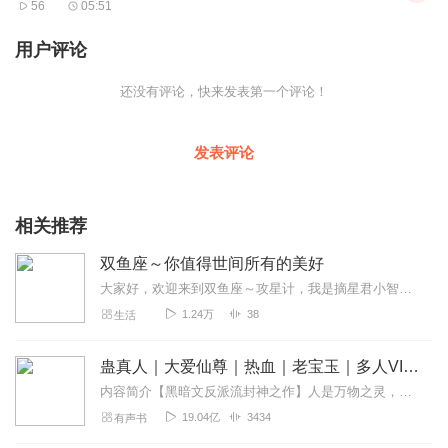
56
05:51
用户评论
还没有评论，快来发表第一个评论！
发表评论
相关推荐
双鱼座～你值得世间所有的美好
大家好，欢迎来到双鱼座～攻星计，我是摘星君小智。双鱼座，你值得世间所有的美好，在这里我会跟大家一起分享双鱼座的相关内容，所有双鱼座的和想要了解双鱼座的小可爱们，...
1.24万
38
生活
蛊真人｜大爱仙尊｜热血｜老宝玉｜多人VIP免费有声剧
内容简介【黑暗文反派流封神之作】人是万物之灵，蛊是天地真精。一个穿越者不断重生的故事。一个养蛊、炼蛊、用蛊的奇特世界。配音组（男角色）老宝玉旁白...
19.04亿
3434
有声书