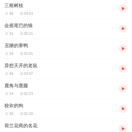
三根树枝
49
04:53
会摇尾巴的狼
31
05:21
丑陋的寒鸭
24
02:01
异想天开的老鼠
49
03:07
鹿角与鹿腿
24
02:23
狡诈的狗
38
02:20
荷兰花商的名花