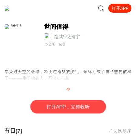
打开APP
世间值得
忘城谷之清宁
276
3
享受过天堂的奢华，经历过地狱的洗礼，最终活成了自己想要的样
子---------事了拂衣去，不涉功与名
打
开
A
P
P，完整收听
文字由公众号“德雅阁”出品
节目(7)
切换顺序