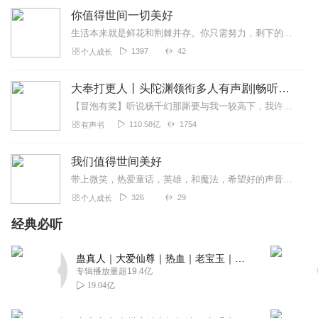
你值得世间一切美好
生活本来就是鲜花和荆棘并存。你只需努力，剩下的交给时光，用温柔的方式与未知相遇。
1397
42
个人成长
大奉打更人丨头陀渊领衔多人有声剧|畅听全集|王鹤棣、田曦薇主演影视剧原著|卖报小郎君
【冒泡有奖】听说杨千幻那厮要与我一较高下，我许七安要开始装叉了！快进入声音播放页戳下方输入框，冒个泡偷偷告诉我，我要用哪些诗词才能胜过他？说得好的，有赏！202...
110.58亿
1754
有声书
我们值得世间美好
带上微笑，热爱童话，英雄，和魔法，希望好的声音伴一生。
326
29
个人成长
经典必听
蛊真人｜大爱仙尊｜热血｜老宝玉｜多人VIP免费有声剧
专辑播放量超19.4亿
19.04亿