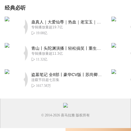
经典必听
蛊真人｜大爱仙尊｜热血｜老宝玉｜多人VIP免费有声剧
专辑播放量超19.7亿
19.08亿
青山丨头陀渊演播丨轻松搞笑丨重生穿越丨古代权谋丨VIP免费 | 多人有声剧
专辑播放量超11.3亿
11.32亿
盗墓笔记 全8部丨豪华CV版丨苏尚卿&边江 领衔 多人有声剧丨冠声文化丨南派三叔
连载节目超七百集
1617.58万
© 2014-
2026
喜马拉雅 版权所有