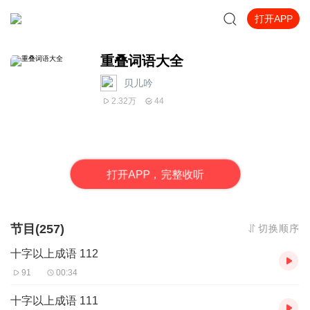
打开APP
重叠词语大全
贝儿吟
2.32万
44
打
开
A
P
P，完整收听
节目(257)
切换顺序
十字以上成语 112
91
00:34
十字以上成语 111