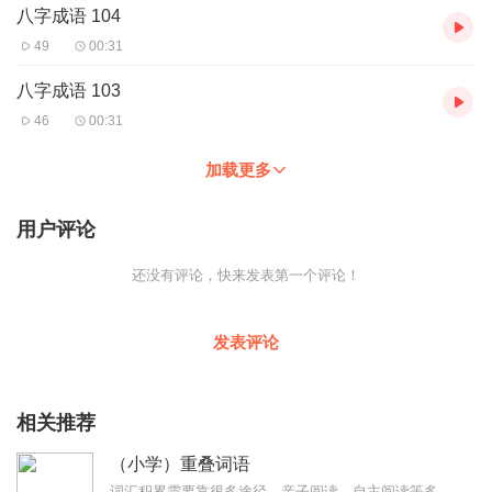
八字成语 104
49
00:31
八字成语 103
46
00:31
加载更多
用户评论
还没有评论，快来发表第一个评论！
发表评论
相关推荐
（小学）重叠词语
词汇积累需要靠很多途径，亲子阅读、自主阅读等多种途径都可以帮助孩子积累词语，为日后表达与写作打基础。我通过自己录制的各种重叠词语音频，希望能够在孩子每天上学、放...