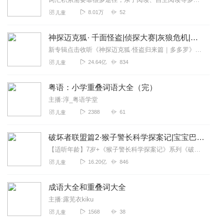
8.01万
52
儿童
神探迈克狐· 千面怪盗|侦探大赛|灰狼危机|多多罗
新专辑点击收听《神探迈克狐·怪盗归来篇｜多多罗》！！！>>>点击进入主播橱窗购买《神探迈克狐》系列图书吧!<<<多多罗故事【点击前往】收听多多罗其他好玩有趣的故...
24.64亿
834
儿童
粤语：小学重叠词语大全（完）
主播:淳_粤语学堂
2388
61
儿童
破坏者联盟篇2·猴子警长科学探案记|宝宝巴士故事
【适听年龄】7岁+《猴子警长科学探案记》系列《破坏者联盟篇1·猴子警长科学探案记》>>>《破坏者联盟篇2·猴子警长科学探案记》>>>《破坏者联盟篇3·猴子警长科...
16.20亿
846
儿童
成语大全和重叠词大全
主播:露芜衣kiku
1568
38
儿童