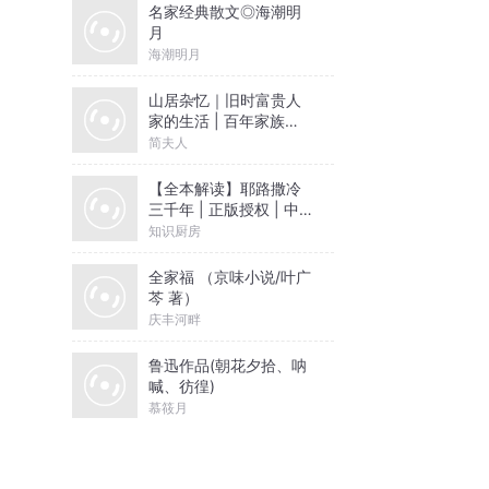
名家经典散文◎海潮明
月
海潮明月
山居杂忆｜旧时富贵人
家的生活 | 百年家族记
忆
简夫人
【全本解读】耶路撒冷
三千年 | 正版授权 | 中
东 | 巴以冲突 | 巴勒斯
知识厨房
坦 | 以色列 | 文津奖 |
知识厨房
全家福 （京味小说/叶广
芩 著）
庆丰河畔
鲁迅作品(朝花夕拾、呐
喊、彷徨)
慕筱月