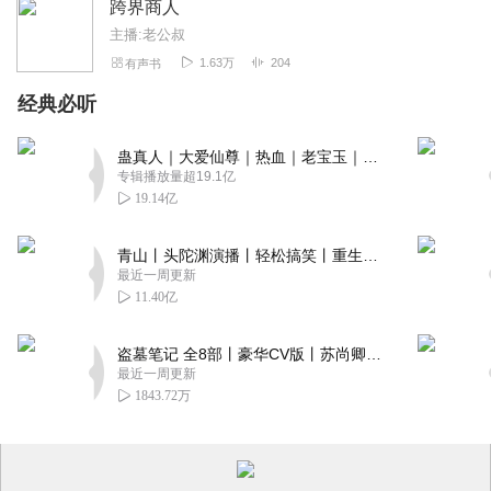
跨界商人
主播:老公叔
1.63万
204
有声书
经典必听
蛊真人｜大爱仙尊｜热血｜老宝玉｜多人VIP免费有声剧
专辑播放量超19.1亿
19.14亿
青山丨头陀渊演播丨轻松搞笑丨重生穿越丨古代权谋丨VIP免费 | 多人有声剧
最近一周更新
11.40亿
盗墓笔记 全8部丨豪华CV版丨苏尚卿&边江 领衔 多人有声剧丨冠声文化丨南派三叔
最近一周更新
1843.72万