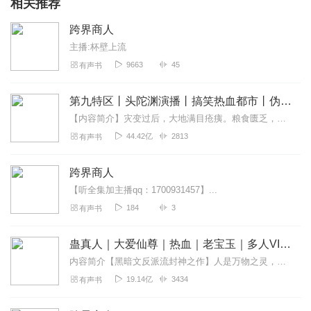
相关推荐
跨界商人
主播:杯壁上流
9663
45
有声书
第九特区丨头陀渊演播丨搞笑热血都市丨伪戒丨VIP免费多人有声剧
【内容简介】灾变过后，大地满目疮痍。粮食匮乏，资源紧俏，局势混乱……一位从待规划区杀出来的青年，背对着漫天黄沙，孤身来到九区谋生，却不曾想偶然结识三五好友，一念...
44.42亿
2813
有声书
跨界商人
【听全集加主播qq：1700931457】...
184
3
有声书
蛊真人｜大爱仙尊｜热血｜老宝玉｜多人VIP免费有声剧
内容简介【黑暗文反派流封神之作】人是万物之灵，蛊是天地真精。一个穿越者不断重生的故事。一个养蛊、炼蛊、用蛊的奇特世界。配音组（男角色）老宝玉旁白...
19.14亿
3434
有声书