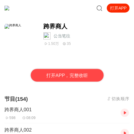
打开APP
跨界商人
公当笔往
1.50万
35
打
开
A
P
P，完整收听
节目(154)
切换顺序
跨界商人001
598
08:09
跨界商人002