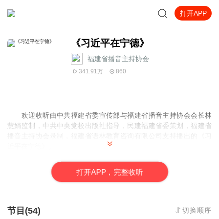
打开APP
《习近平在宁德》
福建省播音主持协会
341.91万
860
欢迎收听由中共福建省委宣传部与福建省播音主持协会会长林
慧娟监制，中共中央党校出版社指导，民建福建省委策划，福建省
播音主持协会录制，福建省语林教育咨询有限公司支持播出的
《习
近平在宁德》。
采访实录《习近平在宁德》，是继《习近平的七年知青岁月》
《习近平在正定》之后，同样以讲述者口述记录的形式，再现习近
打
开
A
P
P，完整收听
平同志成长历程中的一个阶段。这组采访实录共19篇，于2019年5
月20日至7月3日在《学习时报》连续刊载后，引起热烈反响，受到
一致好评。
习近平同志1988年6月至1990年4月任宁德地委书记。宁德是福
节目(54)
切换顺序
建沿海一个欠发达地区，是当时全国18个集中连片贫困地区之一，