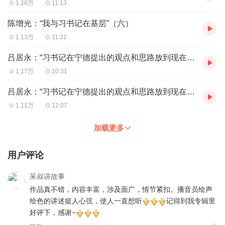
1.26万
11:13
了一颗热爱闽东的赤诚之心，我会时常牵挂、关注闽东的工作，积
极为闽东的发展进言献计。闽东的点滴变化，都会给我带来无比的
陈增光：“我与习书记在基层”（六）
喜悦和欣慰。”在这组采访实录中，采访对象都谈到了习近平同志对
1.13万
11:22
闽东山山水水的眷恋，对朴实真挚的闽东人民的热爱。闽东是我国
贫困地区一个代表。习近平同志对闽东经济社会发展的这份牵挂，
吕居永：“习书记在宁德提出的观点和思路放到现在都是非常恰当和深刻的”（一）
充分展现了他心系我国贫困地区发展、改变基层群众生活面貌的为
民情怀，展现了中国共产党为人民谋幸福、为民族谋复兴的初心使
1.17万
10:31
命，值得我们细细品味，认真学习。
吕居永：“习书记在宁德提出的观点和思路放到现在都是非常恰当和深刻的”（二）
1.11万
12:07
加载更多
用户评论
呆叔讲故事
作品真不错，内容丰富，涉及面广，情节紧扣。播音员绘声
绘色的讲述挺人心弦，使人一直想听
记得到我专辑里
好评下，感谢~