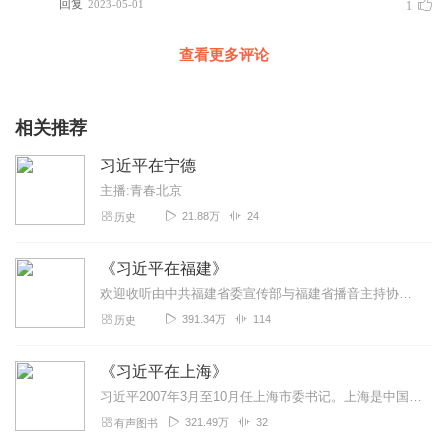
回复
2023-05-01
1
查看更多评论
相关推荐
习近平在宁德
主播:青春北京
21.88万
24
历史
《习近平在福建》
欢迎收听由中共福建省委宣传部与福建省播音主持协会会长林慧娟监制，中共中央党校出版社指导，民建福建省委策划，福建省播音主持协会录制，贾际播讲，福建省语林教育咨询有...
391.34万
114
历史
《习近平在上海》
习近平2007年3月至10月任上海市委书记。上海是中国共产党的诞生地、国际性大都市，在我国改革发展稳定中具有重要地位。习近平在特殊时期来到上海，重点抓了市第九次...
321.49万
32
有声图书