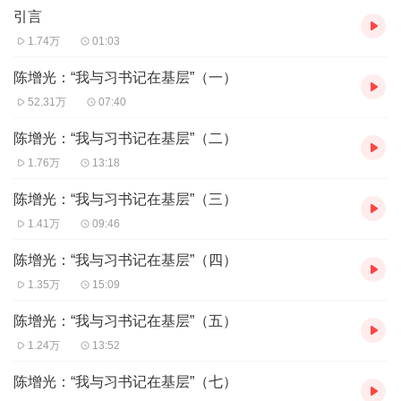
引言
全地区9个县有6个是贫困县，经济总量排全省最末，俗称“闽东老
九”。正是在这样一个“老、少、边、岛、穷”的地方，刚满35岁的习
1.74万
01:03
近平同志以深入调研起步，建立“四下基层”制度，提出“弱鸟先飞”理
念，倡导“滴水穿石”精神，把工作重心放在改善宁德基础设施和人民
陈增光：“我与习书记在基层”（一）
生活水平上，下决心带领闽东百姓摆脱贫困。他始终把为民办实事
52.31万
07:40
摆在首位，访贫问苦，关心少数民族群众，以务实精神为当地百姓
打造了一个又一个民心工程。他始终把抓好经济工作作为地方领导
陈增光：“我与习书记在基层”（二）
工作的主业，提出“大农业”“大工业”理念，提倡搞“经济大合唱”。他
1.76万
13:18
始终把作风建设作为改善党的领导的突破口，重点解决群众反映强
烈的干部违规私建住宅问题，制定“公务接待12条”狠刹不正之风。这
陈增光：“我与习书记在基层”（三）
组采访实录，生动、真实地再现了习近平同志在宁德两年的工作轨
迹。所有采访对象，不论是当年与习近平同志共事的班子成员还是
1.41万
09:46
各县各部门的干部，也不论是媒体记者还是专家学者，言谈之间都
陈增光：“我与习书记在基层”（四）
表达出这样的共同印象，就是：习近平同志在30年前主政宁德时，
就已经表现出客观清醒、立足长远的战略思维，求真务实、从严治
1.35万
15:09
吏的领导作风，扎根基层、贴近群众的真挚情怀，以及功成不必在
我的广阔胸襟。
陈增光：“我与习书记在基层”（五）
习近平同志对闽东感情很深，他曾说：“宁德是我魂牵梦绕的地
1.24万
13:52
方。”他1990年1月写下《闽东之光》一文，满腔热情地说出“知我闽
东、爱我闽东、建我闽东”的话语。离开宁德赴福州上任之前，还对
陈增光：“我与习书记在基层”（七）
宁德地直机关领导干部动情地说：“人虽然即将离开闽东，但我留下