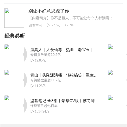
别让不好意思毁了你
【内容简介】你不是超人，不可能让每个人都满意；你也不是钞票，不可能让每个人都喜欢；你没有金刚钻，却偏要揽瓷器活……千万别逞能了，千万别不好意思了！因为面子，因为...
7.15万
34
有声书
经典必听
蛊真人｜大爱仙尊｜热血｜老宝玉｜多人VIP免费有声剧
专辑播放量超19.5亿
19.05亿
青山丨头陀渊演播丨轻松搞笑丨重生穿越丨古代权谋丨VIP免费 | 多人有声剧
专辑播放量超11.2亿
11.28亿
盗墓笔记 全8部丨豪华CV版丨苏尚卿&边江 领衔 多人有声剧丨冠声文化丨南派三叔
连载节目超七百集
1514.94万