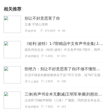
相关推荐
别让不好意思害了你
主播:守望心理师
373.59万
58
有声书
《哈利·波特》1-7部精品中文有声书全集| J.K.罗琳原著，光合积木演播
胡良伟先生在《哈利·波特》中文有声书6-7部中，用声音带领着大家继续魔法之旅。为保证作品的一致性，给大家带来完整的魔法体验，我们与版权方PottermoreP...
5.20亿
671
有声图书
拒绝力：别让不好意思害了你|不做不懂拒绝的老好人
生活中很多的麻烦都来自于说“YES”太快，说“NO”太慢！拒绝是一种能力，早掌握，少痛苦！！你说“不”，没有对不起谁学会说“不”，学会拒绝写给内心善良却...
2.95万
109
个人成长
三体|有声书全本无删减|王明军单播|刘慈欣原著
点击听729献声精制《三体》广播剧，同样是全本会员免费畅听，快来感受声音大戏的魅力！【购买须知】1、本作品部分集数为免费试听。2、版权归原作者所有，严禁翻录成任...
7.35亿
313
有声图书