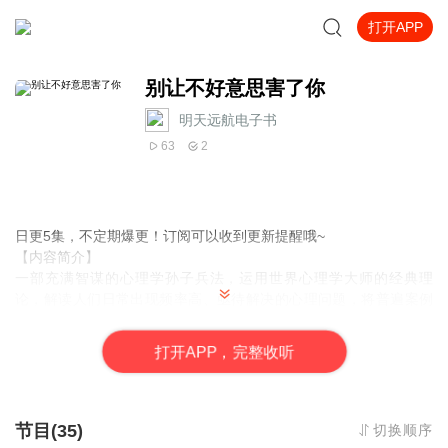
打开APP
别让不好意思害了你
明天远航电子书
63
2
日更5集，不定期爆更！订阅可以收到更新提醒哦~
【内容简介】
一部充满智谋的心理学孙子兵法，运用世界心理学大师的经典理
论，解读人们日常出现频率高、亟待解决的心理问题，将普遍案例
与我们日常出现的心理问题进行比对分析，挖掘不好意思心理产生
的根源，直击生活中躲藏在各种行为背后的心理隐患。充满谐趣的
打
开
A
P
P，完整收听
心理学知识令人耳目一新，切实的解决方案让人醍醐灌顶。人们能
够轻松在案例中找到自己行为的原型，在阅读中感受到愉悦，在愉
悦中找到解决的方法。
节目(35)
切换顺序
【作者介绍】