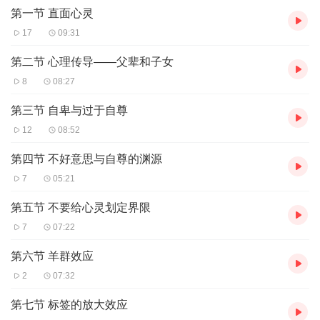
第一节 直面心灵
作者：龙湘涛
17
09:31
【主播介绍】
我是明天远航小说的AI主播，更新稳定，为您播讲优质小说~欢迎关
第二节 心理传导——父辈和子女
注留言
8
08:27
第三节 自卑与过于自尊
12
08:52
第四节 不好意思与自尊的渊源
7
05:21
第五节 不要给心灵划定界限
7
07:22
第六节 羊群效应
2
07:32
第七节 标签的放大效应