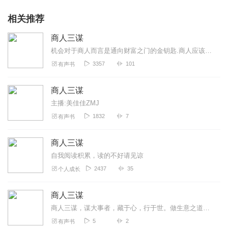
相关推荐
商人三谋
机会对于商人而言是通向财富之门的金钥匙.商人应该具有敏锐的感觉！又如此来去匆匆.经商者只有时时锤炼自己的！谋机功夫.才能找到最佳的财富落点！
3357
101
有声书
商人三谋
主播:美佳佳ZMJ
1832
7
有声书
商人三谋
自我阅读积累，读的不好请见谅
2437
35
个人成长
商人三谋
商人三谋，谋大事者，藏于心，行于世。做生意之道，在于把握机会，敢为人先
5
2
有声书