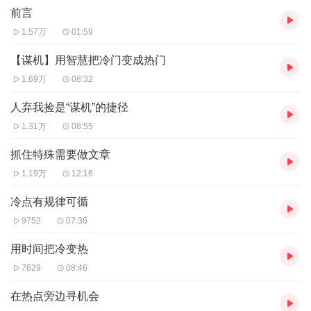
前言
找到最佳的财富落点。
1.57万
01:59
【作者介绍】
作者：方军
【谋机】用智慧把冷门变成热门
1.69万
08:32
【主播介绍】
我是赤尔斯小说的AI主播，更新稳定，为您播讲优质小说~欢迎关注
人弃我捡是“谋机”的捷径
留言
1.31万
08:55
抓住特殊需要做文章
1.19万
12:16
冷点有规律可循
9752
07:36
用时间把冷变热
7629
08:46
在热点旁边寻机会