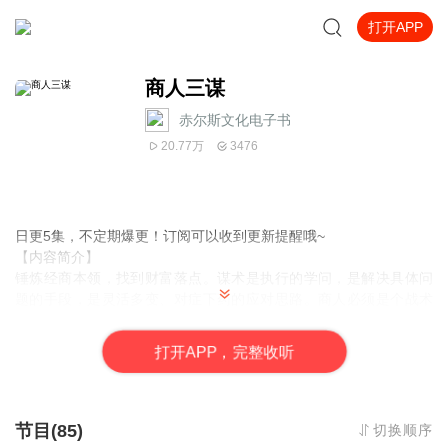
打开APP
商人三谋
赤尔斯文化电子书
20.77万
3476
日更5集，不定期爆更！订阅可以收到更新提醒哦~
【内容简介】
锤炼经商本领，找到财富落点。谋术是执行的学问，是解决具体问
题的手段，是灵活多变、对症下药的应对思路。商人必须是个战术
家，经商过程中战术对头就可以少走弯路，赚钱自然水到渠成甚至
事半功倍。站得高才能看得远，一个商人要想于商海之千帆竞渡中
打
开
A
P
P，完整收听
拔得头筹，就必须具备战略家的思维和胸怀，能够从生意之外入手
去做生意。这样才能成为具有影响力和控制力的大商人。机会对于
商人而言是通向财富之门的金钥匙。商人应该具有敏锐的感觉，能
够准确洞悉机会的存在，并以迅速的行动抓住它。但是机会往往隐
节目(85)
切换顺序
藏于表象之后，又如此来去匆匆，商人必须锤炼好“谋机”功夫，方能