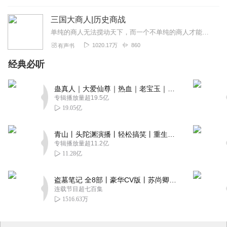
三国大商人|历史商战
单纯的商人无法搅动天下，而一个不单纯的商人才能做人所不能。敢于欺骗皇帝，敢在皇宫里面睡了皇后，敢让张让为他背天大的黑锅，敢讹诈董卓的财产，敢屡次甩盟主袁绍的面子...
1020.17万
860
有声书
经典必听
蛊真人｜大爱仙尊｜热血｜老宝玉｜多人VIP免费有声剧
专辑播放量超19.5亿
19.05亿
青山丨头陀渊演播丨轻松搞笑丨重生穿越丨古代权谋丨VIP免费 | 多人有声剧
专辑播放量超11.2亿
11.28亿
盗墓笔记 全8部丨豪华CV版丨苏尚卿&边江 领衔 多人有声剧丨冠声文化丨南派三叔
连载节目超七百集
1516.63万