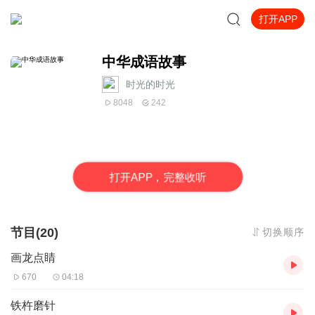
打开APP
中华成语故事
时光的时光
8048
242
打
开
A
P
P，完整收听
节目(20)
切换顺序
画龙点睛
670
04:18
铁杵磨针