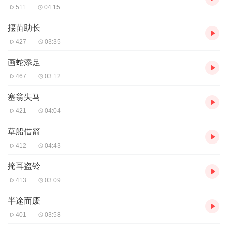
511
04:15
揠苗助长
427
03:35
画蛇添足
467
03:12
塞翁失马
421
04:04
草船借箭
412
04:43
掩耳盗铃
413
03:09
半途而废
401
03:58