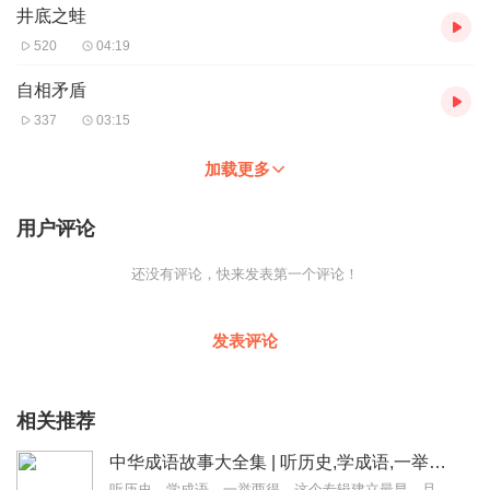
井底之蛙
520
04:19
自相矛盾
337
03:15
加载更多
用户评论
还没有评论，快来发表第一个评论！
发表评论
相关推荐
中华成语故事大全集 | 听历史,学成语,一举两得
听历史，学成语，一举两得。这个专辑建立最早，且最初为手机录制，水平低，音量小，录得不好。换了设备之后，又把前七百条音频一条一条重新录制替换了一遍。有不少听众朋友...