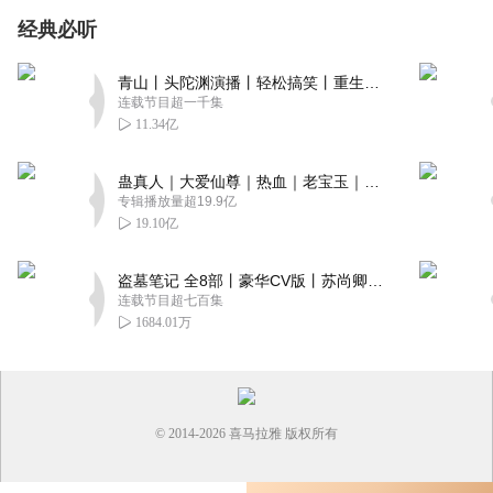
经典必听
青山丨头陀渊演播丨轻松搞笑丨重生穿越丨古代权谋丨VIP免费 | 多人有声剧
连载节目超一千集
11.34亿
蛊真人｜大爱仙尊｜热血｜老宝玉｜多人VIP免费有声剧
专辑播放量超19.9亿
19.10亿
盗墓笔记 全8部丨豪华CV版丨苏尚卿&边江 领衔 多人有声剧丨冠声文化丨南派三叔
连载节目超七百集
1684.01万
© 2014-
2026
喜马拉雅 版权所有