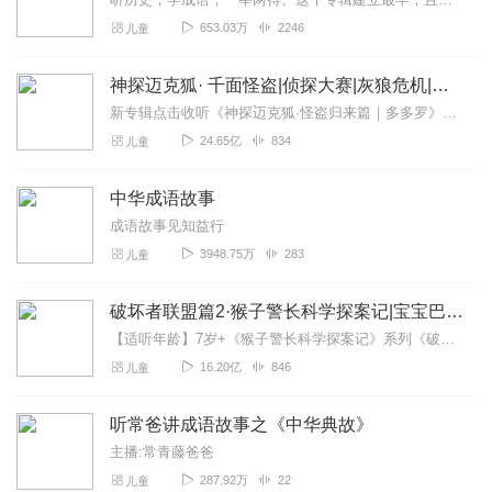
653.03万
2246
儿童
神探迈克狐· 千面怪盗|侦探大赛|灰狼危机|多多罗
新专辑点击收听《神探迈克狐·怪盗归来篇｜多多罗》！！！>>>点击进入主播橱窗购买《神探迈克狐》系列图书吧!<<<多多罗故事【点击前往】收听多多罗其他好玩有趣的故...
24.65亿
834
儿童
中华成语故事
成语故事见知益行
3948.75万
283
儿童
破坏者联盟篇2·猴子警长科学探案记|宝宝巴士故事
【适听年龄】7岁+《猴子警长科学探案记》系列《破坏者联盟篇1·猴子警长科学探案记》>>>《破坏者联盟篇2·猴子警长科学探案记》>>>《破坏者联盟篇3·猴子警长科...
16.20亿
846
儿童
听常爸讲成语故事之《中华典故》
主播:常青藤爸爸
287.92万
22
儿童