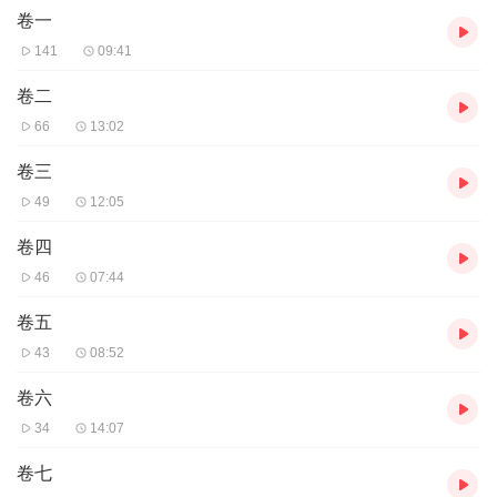
卷一
长驱中原、直捣汴京，掳掠徽、钦二帝及太妃、太子、宗室三千
人，辇毂繁华、壮丽辉煌的宋都顷刻间烟消灰灭，宗庙毁废，北宋
141
09:41
灭亡。大批臣民逃命南方，颠沛流离的生活使他们的心幕上时时闪
动着汴梁的富华景象，依依不尽地频频回首那餍足人心的生活。孟
卷二
元老怀着对往昔的无限眷念和对现实的无限伤感，撰《东京梦华
66
13:02
录》，书首冠以序文。
卷三
49
12:05
卷四
46
07:44
卷五
43
08:52
卷六
34
14:07
卷七