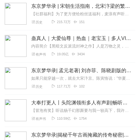
东京梦华录 | 宋朝生活指南，北宋汴梁的繁华记忆
【社群福利】为了更方便给粉丝送福利，麦浪有声听书群成立啦~诚邀各位喜欢历史的听友进群，一起讨论知识，分享见解群里不定时会有福利掉落哦~欢迎添加我的微信：chao...
215.72万
151
历史
蛊真人｜大爱仙尊｜热血｜老宝玉｜多人VIP免费有声剧
内容简介【黑暗文反派流封神之作】人是万物之灵，蛊是天地真精。一个穿越者不断重生的故事。一个养蛊、炼蛊、用蛊的奇特世界。配音组（男角色）老宝玉旁白...
19.05亿
3434
有声书
东京梦华录| 孟元老著| 刘亦菲、陈晓剧版的真实东京| 宋朝生活指南
如果只能穿越一次，就去大宋汴京。陈寅恪说：“华夏民族之文化，历数千载之演进，造极于赵宋之世。”北宋是我国历史上很富庶、开放、先进的朝代，在经济、文化、思想上都达...
117.71万
102
历史
大奉打更人丨头陀渊领衔多人有声剧|畅听全集|王鹤棣、田曦薇主演影视剧原著|卖报小郎君
【冒泡有奖】听说杨千幻那厮要与我一较高下，我许七安要开始装叉了！快进入声音播放页戳下方输入框，冒个泡偷偷告诉我，我要用哪些诗词才能胜过他？说得好的，有赏！202...
110.59亿
1754
有声书
东京梦华录|揭秘千年古画掩藏的传奇秘密|白话版附原文