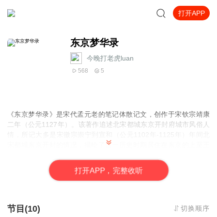
打开APP
东京梦华录
今晚打老虎luan
568
5
《东京梦华录》是宋代
孟元老
的笔记体散记文，创作于
宋钦宗
靖康
二年（公元1127年）。该著作追述
北宋
都城东京
开封府
城市风俗人
情，所记大多是
宋徽宗
崇宁
到
宣和
（公元1102年-1125年）年间北
宋都城东京
开封
的情况，描绘了这一历史时期居住在东京的上至王
公贵族、下及庶民百姓的日常生活情景，是研究北宋都市社会生
活、经济文化的一部重要的历史文献古籍。《东京梦华录》所记述
打
开
A
P
P，完整收听
的，从都城的范围到皇宫建筑，从官署的处所到城内的街坊，从饮
食起居到
岁时节令
，从歌舞曲艺到婚丧习俗，几乎无所不包，不仅
可以了解当时的民风时尚，同时也能感受到宋代发达的经济和繁荣
的城市生活。
节目(10)
切换顺序
创作背景：
宋钦宗
靖康二年（公元1127年），北方游牧民族的铁骑