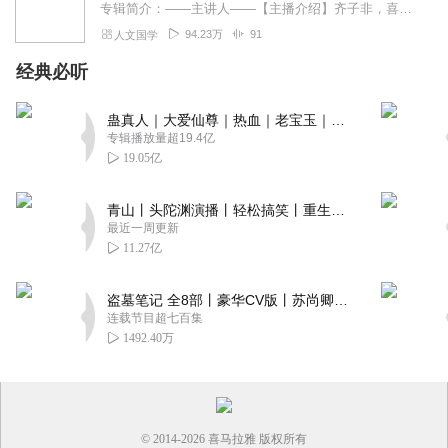
专辑简介：——主讲人——【主播介绍】齐子非，喜马拉雅人文频道优质主播，有声书优质主播，国学文化爱好者。【作者简介】孟元老，号幽兰居士，北宋东京开封府（今河南开封...
94.23万
91
人文国学
经典必听
蛊真人｜大爱仙尊｜热血｜老宝玉｜多人VIP免费有声剧
专辑播放量超19.4亿
19.05亿
青山丨头陀渊演播丨轻松搞笑丨重生穿越丨古代权谋丨VIP免费 | 多人有声剧
最近一周更新
11.27亿
盗墓笔记 全8部丨豪华CV版丨苏尚卿&边江 领衔 多人有声剧丨冠声文化丨南派三叔
连载节目超七百集
1492.40万
© 2014-
2026
喜马拉雅 版权所有