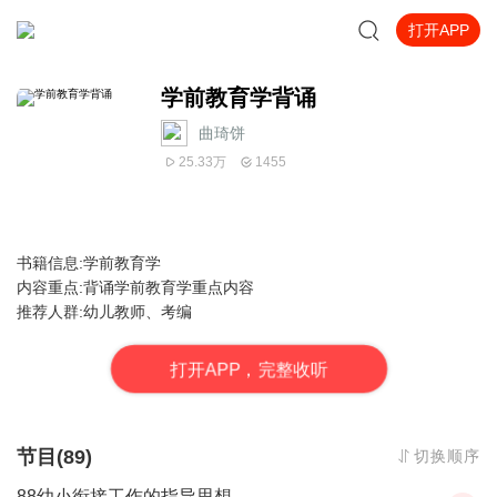
打开APP
学前教育学背诵
曲琦饼
25.33万
1455
书籍信息:学前教育学
内容重点:背诵学前教育学重点内容
推荐人群:幼儿教师、考编
打
开
A
P
P，完整收听
节目(89)
切换顺序
88幼小衔接工作的指导思想