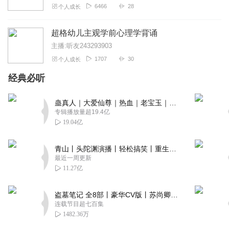
6466
28
个人成长
超格幼儿主观学前心理学背诵
主播:听友243293903
1707
30
个人成长
经典必听
蛊真人｜大爱仙尊｜热血｜老宝玉｜多人VIP免费有声剧
专辑播放量超19.4亿
19.04亿
青山丨头陀渊演播丨轻松搞笑丨重生穿越丨古代权谋丨VIP免费 | 多人有声剧
最近一周更新
11.27亿
盗墓笔记 全8部丨豪华CV版丨苏尚卿&边江 领衔 多人有声剧丨冠声文化丨南派三叔
连载节目超七百集
1482.36万