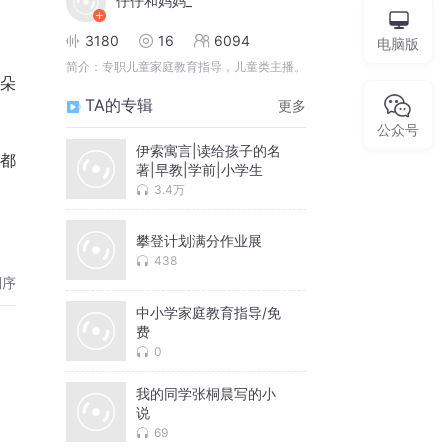
仔仔和妈妈_
3180
16
6094
电脑版
简介：
专职儿童家庭教育指导，儿童类主播。
朵
TA的专辑
更多
公众号
伊索寓言|读给孩子的名
都
著|早教|学前|小学生
3.4万
攀登计划满分作业展
438
倒序
中小学家庭教育指导/免
费
0
我的同学张桐晨写的小
说
69