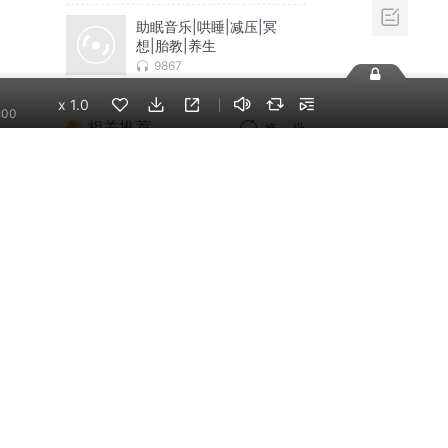
助眠音乐|哄睡|减压|冥
想|胎教|养生
9867
x
1.0
:00
相关推荐
换一批
李哪吒上学记｜稀里糊
涂一年级&神神气气二年
级
东海小学广播站
米小圈上学记:一二三年
级 | 畅销出版物
米小圈
神秘复苏|悬疑惊悚|灵
异|多人有声剧
北冥有声
摸金天师【第一季】
（紫襟演播）