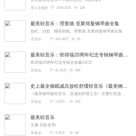
1434.33万
126
人文国学
最美轻音乐：理查德·克莱得曼钢琴曲全集
放松、治愈、睡前助眠。理查德·克莱得曼钢琴曲全集
419.36万
91
音乐
最美轻音乐：班得瑞20周年纪念专辑钢琴曲全集
班得瑞20周年纪念专辑全收藏14CD
41.32万
188
音乐
史上最全催眠减压放松舒缓轻音乐《最美钢琴曲轻音乐》
《最美钢琴曲轻音乐：灵魂的舒缓之音》在繁忙喧嚣的世界里，我们的心灵如同漂泊的孤舟，渴望着一处宁静的港湾。而这张《最美钢琴曲轻音乐》专辑，便是那片能让灵魂栖息的温...
1.53万
202
音乐
最美轻音乐
主播:光影老哥i
9.26万
40
音乐