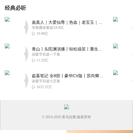
经典必听
蛊真人｜大爱仙尊｜热血｜老宝玉｜多人VIP免费有声剧
专辑播放量超19.8亿
19.08亿
青山丨头陀渊演播丨轻松搞笑丨重生穿越丨古代权谋丨VIP免费 | 多人有声剧
连载节目超一千集
11.32亿
盗墓笔记 全8部丨豪华CV版丨苏尚卿&边江 领衔 多人有声剧丨冠声文化丨南派三叔
连载节目超七百集
1635.55万
© 2014-
2026
喜马拉雅 版权所有