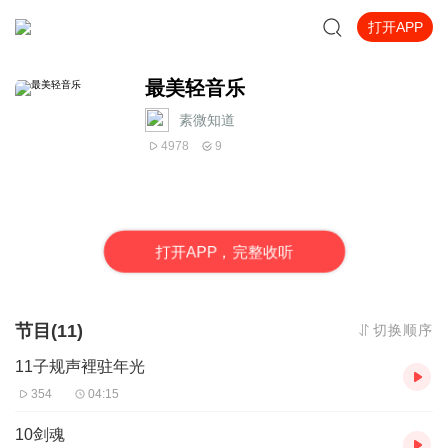
打开APP
最美轻音乐
素微知道
4978
9
打
开
A
P
P，完整收听
节目(11)
切换顺序
11子规声裡驻年光
354
04:15
10剑魂