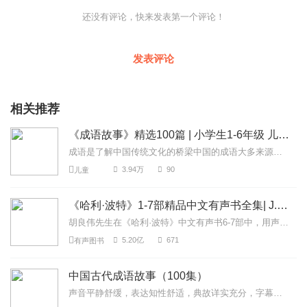
还没有评论，快来发表第一个评论！
发表评论
相关推荐
《成语故事》精选100篇 | 小学生1-6年级 儿童课外读物
成语是了解中国传统文化的桥梁中国的成语大多来源于寓言神话、历史典故、民间故事，这些形式短小的固定词组承载着许多的传统文化。孩子通过学习成语，能够了解到中国的历史...
3.94万
90
儿童
《哈利·波特》1-7部精品中文有声书全集| J.K.罗琳原著，光合积木演播
胡良伟先生在《哈利·波特》中文有声书6-7部中，用声音带领着大家继续魔法之旅。为保证作品的一致性，给大家带来完整的魔法体验，我们与版权方PottermoreP...
5.20亿
671
有声图书
中国古代成语故事（100集）
声音平静舒缓，表达知性舒适，典故详实充分，字幕工整规范，生僻字校准精确，适合当作少儿教材使用。