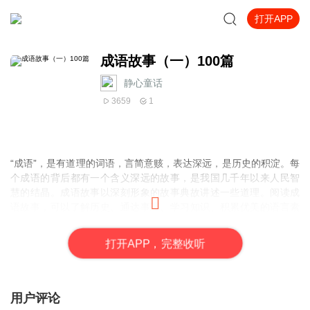
打开APP
成语故事（一）100篇
静心童话
3659
1
“成语”，是有道理的词语，言简意赅，表达深远，是历史的积淀。每
个成语的背后都有一个含义深远的故事，是我国几千年以来人民智
慧的结晶。成语故事以深刻形象的故事典故讲述一些道理。阅读成
语故事，可以了解历史、通达事理、学习知识、积累优美的语言素
材。
打
开
A
P
P，完整收听
用户评论