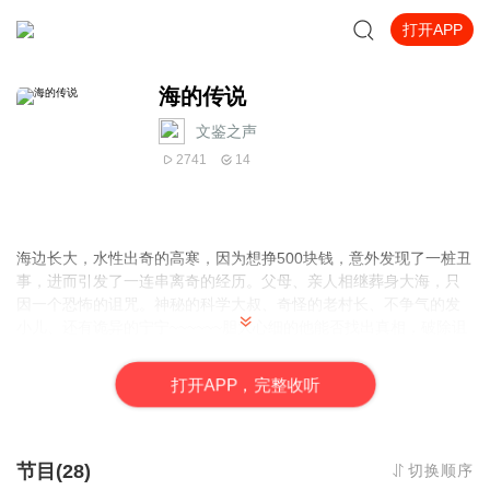
打开APP
海的传说
文鉴之声
2741
14
海边长大，水性出奇的高寒，因为想挣500块钱，意外发现了一桩丑
事，进而引发了一连串离奇的经历。父母、亲人相继葬身大海，只
因一个恐怖的诅咒。神秘的科学大叔、奇怪的老村长、不争气的发
小儿、还有诡异的宁宁~~~~~~胆大心细的他能否找出真相，破除诅
咒呢？请听由文鉴播讲的短篇悬疑小说——海的传说。欢迎订阅。
打
开
A
P
P，完整收听
节目(28)
切换顺序