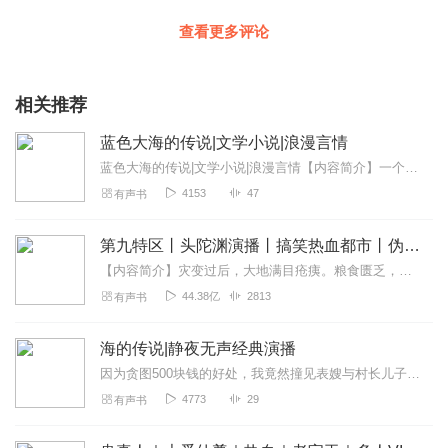
查看更多评论
相关推荐
蓝色大海的传说|文学小说|浪漫言情
蓝色大海的传说|文学小说|浪漫言情【内容简介】一个跨越千年的传说，一份轮回斩不断的爱恋，一道千重劫百世难毁不灭的守护，不一样的美男鱼，不一样的大海…………欢迎大...
4153
47
有声书
第九特区丨头陀渊演播丨搞笑热血都市丨伪戒丨VIP免费多人有声剧
【内容简介】灾变过后，大地满目疮痍。粮食匮乏，资源紧俏，局势混乱……一位从待规划区杀出来的青年，背对着漫天黄沙，孤身来到九区谋生，却不曾想偶然结识三五好友，一念...
44.38亿
2813
有声书
海的传说|静夜无声经典演播
因为贪图500块钱的好处，我竟然撞见表嫂与村长儿子的丑事，可更令我意想不到的是表嫂竟然不是人，她到底是谁。。。。。前天晚上，村长的儿子，王小海，找到了我。说是要...
4773
29
有声书