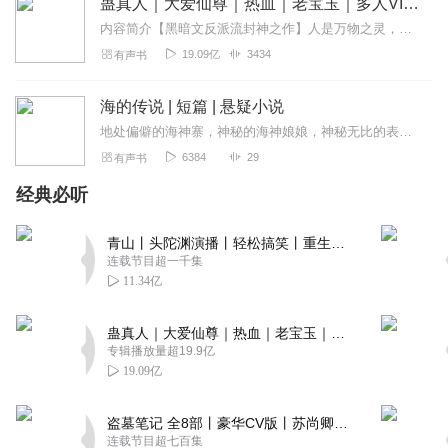
蛊真人｜大爱仙尊｜热血｜老宝玉｜多人VIP免费有声剧
内容简介【黑暗文反派流封神之作】人是万物之灵，蛊是天地真精。一个穿越者不断重生的故事。一个养蛊、炼蛊、用蛊的奇特世界。配音组（男角色）老宝玉旁白...
19.09亿
3434
有声书
海的传说 | 短篇 | 悬疑小说
地处偏僻的海神寨，神秘的海神娘娘，神秘无比的表嫂，恐怖的血泉
6384
29
有声书
经典必听
青山丨头陀渊演播丨轻松搞笑丨重生穿越丨古代权谋丨VIP免费 | 多人有声剧
连载节目超一千集
11.34亿
蛊真人｜大爱仙尊｜热血｜老宝玉｜多人VIP免费有声剧
专辑播放量超19.9亿
19.09亿
盗墓笔记 全8部丨豪华CV版丨苏尚卿&边江 领衔 多人有声剧丨冠声文化丨南派三叔
连载节目超七百集